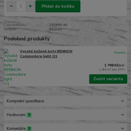
Přidat do košíku
Číslo produktu:
Z93860-46
Výrobce:
Bennon
Podobné produkty
Vysoké kožené boty BENNON
Skladem
Commodore light O1
1 798 Kč
/
pár
1 486 Kč
bez DPH
Zvolit variantu
Kompletní specifikace
Hodnocení
0
Komentáře
0