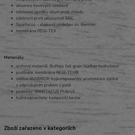
absence kovových součástí
odolnost spodku obuvi proti chladu
odolnost proti uklouznutí SRC
Spartacus - vlajková podešev zn. Bennon
membrána REGI-TEX
Materiály
vrchový materiál: Buffalo full grain leather hydrofobní
podšívka: membrána REGI-TEX®
stélka: WARRIOR trojkomponentní anatomická stélka
s odpružujícím prvkem v patě
podešev: SPARTACUS PU/pryž
tužinka/planžeta: kompozit/ kevlar
Zboží zařazeno v kategoriích