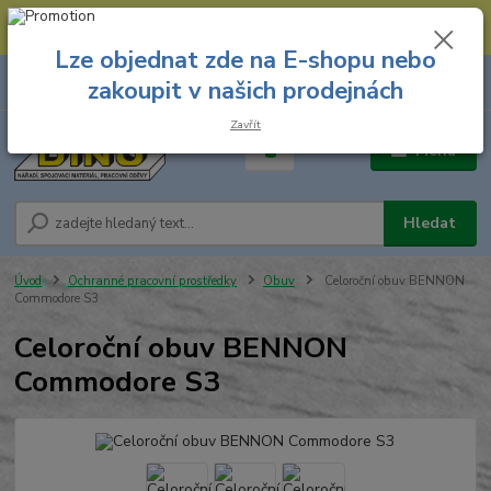
--- Spojovací materiál: 774 431 045 --- Prodejna nářadí: 731 449 423 --
- Pracovní oděvy Stružnice: 731 449 425 ---
Lze objednat zde na E-shopu nebo
0
ks
731 449 423
zakoupit v našich prodejnách
za
0,00 Kč
8.00 hod. - 16.00 hod.
Zavřít
Menu
Hledat
Úvod
Ochranné pracovní prostředky
Obuv
Celoroční obuv BENNON
Commodore S3
Celoroční obuv BENNON
Commodore S3