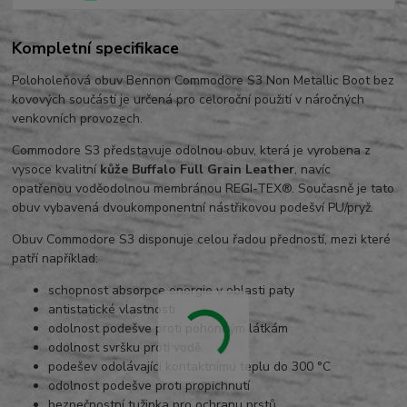
Kompletní specifikace
Poloholeňová obuv Bennon Commodore S3 Non Metallic Boot bez
kovových součástí je určená pro celoroční použití v náročných
venkovních provozech.
Commodore S3 představuje odolnou obuv, která je vyrobena z
vysoce kvalitní
kůže Buffalo Full Grain Leather
, navíc
opatřenou voděodolnou membránou REGI-TEX®. Současně je tato
obuv vybavená dvoukomponentní nástřikovou podešví PU/pryž.
Obuv Commodore S3 disponuje celou řadou předností, mezi které
patří například:
schopnost absorpce energie v oblasti paty
antistatické vlastnosti
odolnost podešve proti pohonným látkám
odolnost svršku proti vodě
podešev odolávající kontaktnímu teplu do 300 °C
odolnost podešve proti propíchnutí
bezpečnostní tužinka pro ochranu prstů