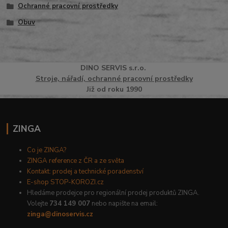
Ochranné pracovní prostředky
Obuv
DINO
SERVI
S
s.r.o.
Stroje, nářadí, ochranné pracovní prostředky
Již od roku 1990
ZINGA
Co je ZINGA?
ZINGA reference z ČR a ze světa
Kontakt: prodej a technické poradenství
E-shop STOP-KOROZI.cz
Hledáme prodejce pro regionální prodej produktů ZINGA.
Volejte
734 149 007
nebo napište na email:
zinga@dinoservis.cz