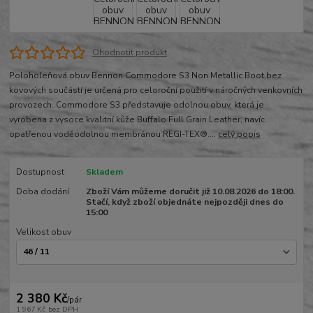
Ohodnotit produkt
Poloholeňová obuv Bennon Commodore S3 Non Metallic Boot bez
kovových součástí je určená pro celoroční použití v náročných venkovních
provozech. Commodore S3 představuje odolnou obuv, která je
vyrobena z vysoce kvalitní kůže Buffalo Full Grain Leather, navíc
opatřenou voděodolnou membránou REGI-TEX®....
celý popis
Dostupnost
Skladem
Doba dodání
Zboží Vám můžeme doručit již 10.08.2026 do 18:00.
Stačí, když zboží objednáte nejpozději dnes do
15:00
Velikost obuv
2 380 Kč
/
pár
1 967 Kč
bez DPH