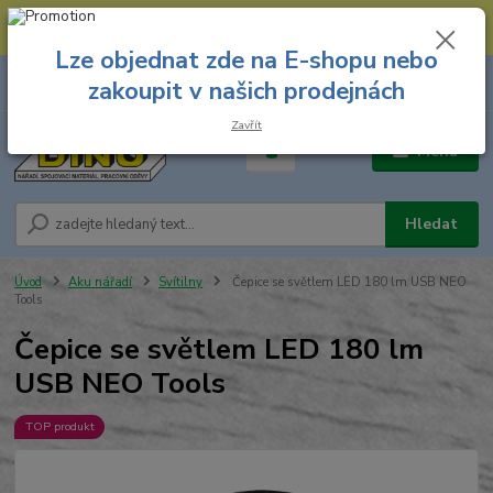
--- Spojovací materiál: 774 431 045 --- Prodejna nářadí: 731 449 423 --
- Pracovní oděvy Stružnice: 731 449 425 ---
Lze objednat zde na E-shopu nebo
0
ks
731 449 423
zakoupit v našich prodejnách
za
0,00 Kč
8.00 hod. - 16.00 hod.
Zavřít
Menu
Hledat
Úvod
Aku nářadí
Svítilny
Čepice se světlem LED 180 lm USB NEO
Tools
Čepice se světlem LED 180 lm
USB NEO Tools
TOP produkt