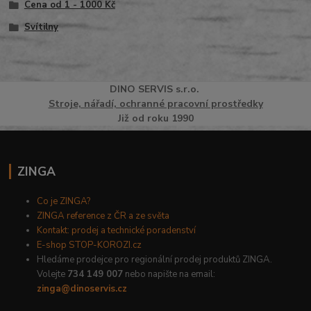
Cena od 1 - 1000 Kč
Svítilny
DINO
SERVI
S
s.r.o.
Stroje, nářadí, ochranné pracovní prostředky
Již od roku 1990
ZINGA
Co je ZINGA?
ZINGA reference z ČR a ze světa
Kontakt: prodej a technické poradenství
E-shop STOP-KOROZI.cz
Hledáme prodejce pro regionální prodej produktů ZINGA.
Volejte
734 149 007
nebo napište na email:
zinga@dinoservis.cz