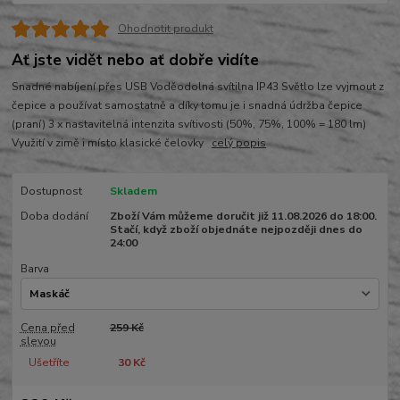
Ohodnotit produkt
Ať jste vidět nebo ať dobře vidíte
Snadné nabíjení přes USB Voděodolná svítilna IP43 Světlo lze vyjmout z
čepice a používat samostatně a díky tomu je i snadná údržba čepice
(praní) 3 x nastavitelná intenzita svítivosti (50%, 75%, 100% = 180 lm)
Využití v zimě i místo klasické čelovky
celý popis
Dostupnost
Skladem
Doba dodání
Zboží Vám můžeme doručit již 11.08.2026 do 18:00.
Stačí, když zboží objednáte nejpozději dnes do
24:00
Barva
Cena před
259 Kč
slevou
Ušetříte
30 Kč