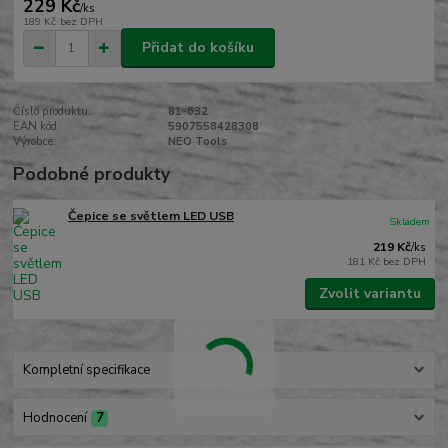
229 Kč
/
ks
189 Kč
bez DPH
Přidat do košíku
Číslo produktu:
81-632
EAN kód:
5907558428308
Výrobce:
NEO Tools
Podobné produkty
Čepice se světlem LED USB
Skladem
219 Kč
/
ks
181 Kč
bez DPH
Zvolit variantu
Kompletní specifikace
Hodnocení
7