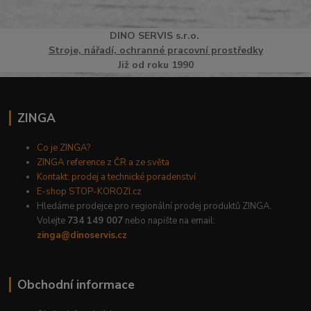
DINO
SERVI
S
s.r.o.
Stroje, nářadí, ochranné pracovní prostředky
Již od roku 1990
ZINGA
Co je ZINGA?
ZINGA reference z ČR a ze světa
Kontakt: prodej a technické poradenství
E-shop STOP-KOROZI.cz
Hledáme prodejce pro regionální prodej produktů ZINGA.
Volejte
734 149 007
nebo napište na email:
zinga@dinoservis.cz
Obchodní informace