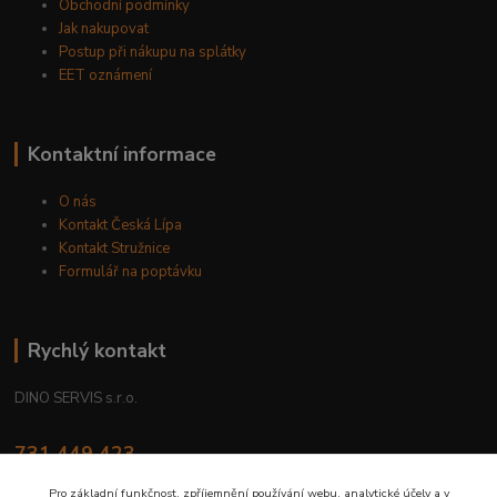
Obchodní podmínky
Jak nakupovat
Postup při nákupu na splátky
EET oznámení
Kontaktní informace
O nás
Kontakt Česká Lípa
Kontakt Stružnice
Formulář na poptávku
Rychlý kontakt
DINO SERVIS s.r.o.
731 449 423
8.00 hod. - 16.00 hod.
Pro základní funkčnost, zpříjemnění používání webu, analytické účely a v