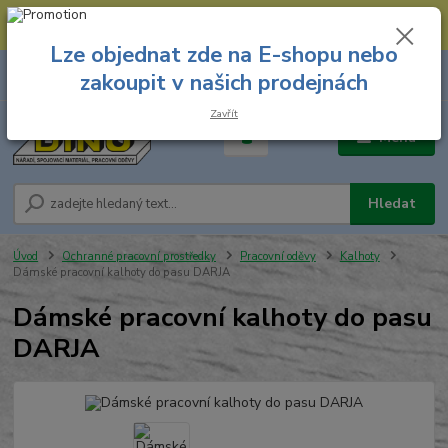
--- Spojovací materiál: 774 431 045 --- Prodejna nářadí: 731 449 423 --
- Pracovní oděvy Stružnice: 731 449 425 ---
Lze objednat zde na E-shopu nebo
0
ks
731 449 423
zakoupit v našich prodejnách
za
0,00 Kč
8.00 hod. - 16.00 hod.
Zavřít
Menu
Hledat
Úvod
Ochranné pracovní prostředky
Pracovní oděvy
Kalhoty
Dámské pracovní kalhoty do pasu DARJA
Dámské pracovní kalhoty do pasu
DARJA