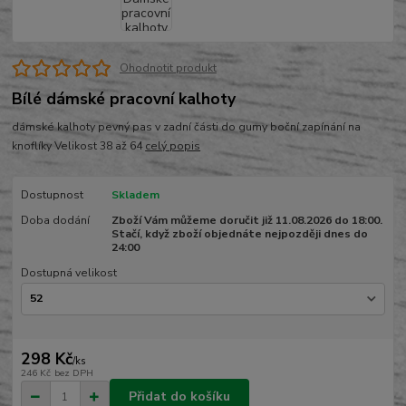
Ohodnotit produkt
Bílé dámské pracovní kalhoty
dámské kalhoty pevný pas v zadní části do gumy boční zapínání na
knoflíky Velikost 38 až 64
celý popis
Dostupnost
Skladem
Doba dodání
Zboží Vám můžeme doručit již 11.08.2026 do 18:00.
Stačí, když zboží objednáte nejpozději dnes do
24:00
Dostupná velikost
298 Kč
/
ks
246 Kč
bez DPH
Přidat do košíku