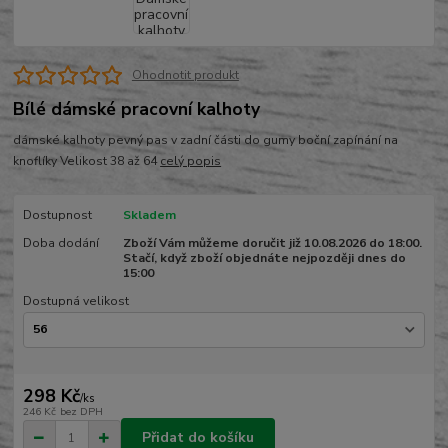
Ohodnotit produkt
Bílé dámské pracovní kalhoty
dámské kalhoty pevný pas v zadní části do gumy boční zapínání na
knoflíky Velikost 38 až 64
celý popis
Dostupnost
Skladem
Doba dodání
Zboží Vám můžeme doručit již 10.08.2026 do 18:00.
Stačí, když zboží objednáte nejpozději dnes do
15:00
Dostupná velikost
298 Kč
/
ks
246 Kč
bez DPH
Přidat do košíku