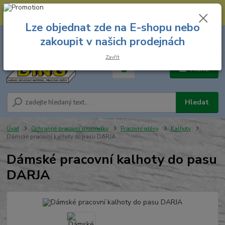
--- Spojovací materiál: 774 431 045 --- Prodejna nářadí: 731 449 423 --
- Pracovní oděvy Stružnice: 731 449 425 ---
Lze objednat zde na E-shopu nebo
0
ks
731 449 423
zakoupit v našich prodejnách
za
0,00 Kč
8.00 hod. - 16.00 hod.
Zavřít
Menu
Hledat
Úvod
Ochranné pracovní prostředky
Pracovní oděvy
Kalhoty
Dámské pracovní kalhoty do pasu DARJA
Dámské pracovní kalhoty do pasu
DARJA