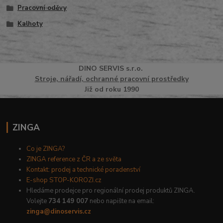
Pracovní oděvy
Kalhoty
DINO
SERVI
S
s.r.o.
Stroje, nářadí, ochranné pracovní prostředky
Již od roku 1990
ZINGA
Co je ZINGA?
ZINGA reference z ČR a ze světa
Kontakt: prodej a technické poradenství
E-shop STOP-KOROZI.cz
Hledáme prodejce pro regionální prodej produktů ZINGA.
Volejte
734 149 007
nebo napište na email:
zinga@dinoservis.cz