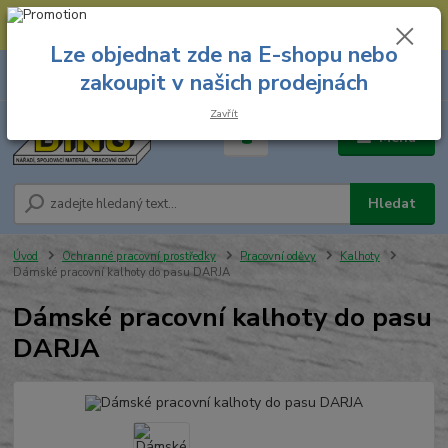
--- Spojovací materiál: 774 431 045 --- Prodejna nářadí: 731 449 423 --
- Pracovní oděvy Stružnice: 731 449 425 ---
Lze objednat zde na E-shopu nebo
0
ks
731 449 423
zakoupit v našich prodejnách
za
0,00 Kč
8.00 hod. - 16.00 hod.
Zavřít
Menu
Hledat
Úvod
Ochranné pracovní prostředky
Pracovní oděvy
Kalhoty
Dámské pracovní kalhoty do pasu DARJA
Dámské pracovní kalhoty do pasu
DARJA