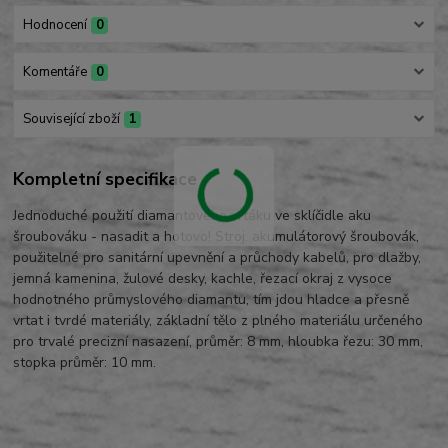
Hodnocení
0
Komentáře
0
Související zboží
1
Kompletní specifikace
Jednoduché použití diamantového vrtáku ve sklíčidle aku
šroubováku - nasadit a hotovo! Stroj: akumulátorový šroubovák,
použitelné pro sanitární upevnění a průchody kabelů, pro dlažby,
jemná kamenina, žulové desky, kachle, řezací okraj z vysoce
hodnotného průmyslového diamantu, tím jdou hladce a přesně
vrtat i tvrdé materiály, základní tělo z plného materiálu určeného
pro trvalé precizní nasazení, průměr: 8 mm, hloubka řezu: 30 mm,
stopka průměr: 10 mm.