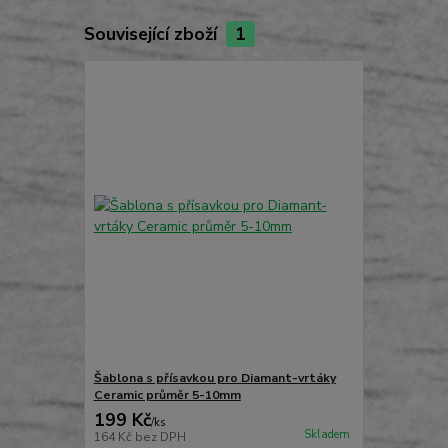
Související zboží
1
Šablona s přísavkou pro Diamant-vrtáky
Ceramic průměr 5-10mm
199 Kč
/
ks
Skladem
164 Kč
bez DPH