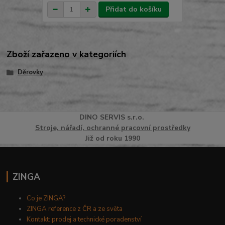
Přidat do košíku
Zboží zařazeno v kategoriích
Děrovky
DINO
SERVI
S
s.r.o.
Stroje, nářadí, ochranné pracovní prostředky
Již od roku 1990
ZINGA
Co je ZINGA?
ZINGA reference z ČR a ze světa
Kontakt: prodej a technické poradenství