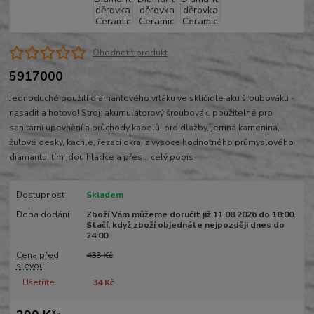
Ohodnotit produkt
5917000
Jednoduché použití diamantového vrtáku ve sklíčidle aku šroubováku -
nasadit a hotovo! Stroj: akumulátorový šroubovák, použitelné pro
sanitární upevnění a průchody kabelů, pro dlažby, jemná kamenina,
žulové desky, kachle, řezací okraj z vysoce hodnotného průmyslového
diamantu, tím jdou hladce a přes...
celý popis
Dostupnost
Skladem
Doba dodání
Zboží Vám můžeme doručit již 11.08.2026 do 18:00.
Stačí, když zboží objednáte nejpozději dnes do
24:00
Cena před
433 Kč
slevou
Ušetříte
34 Kč