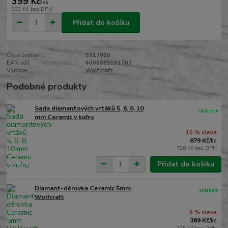
399 Kč
/
ks
330 Kč
bez DPH
Přidat do košíku
Číslo produktu:
5917000
EAN kód:
4006885591707
Výrobce:
Wolfcraft
Podobné produkty
Sada diamantových vrtáků 5, 6, 8, 10
Skladem
mm Ceramic v kufru
10 % sleva
879 Kč
/
ks
726 Kč
bez DPH
Přidat do košíku
Diamant-děrovka Ceramic 5mm
skladem
Wolfcraft
8 % sleva
369 Kč
/
ks
305 Kč
bez DPH