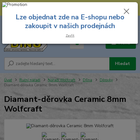
--- Spojovací materiál: 774 431 045 --- Prodejna nářadí: 731 449 423 --
- Pracovní oděvy Stružnice: 731 449 425 ---
Lze objednat zde na E-shopu nebo
0
ks
731 449 423
zakoupit v našich prodejnách
za
0,00 Kč
8.00 hod. - 16.00 hod.
Zavřít
Menu
Hledat
Úvod
Ruční nářadí
Nářadí Wolfcraft
Dílna
Děrovky
Diamant-děrovka Ceramic 8mm Wolfcraft
Diamant-děrovka Ceramic 8mm
Wolfcraft