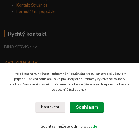
Kontakt Stružnice
Formulář na poptávku
Rychlý kontakt
DINO SERVIS s.r.o.
731 449 423
8.00 hod. - 16.00 hod.
Pro základní funkčnost, zpříjemnění používání webu, analytické účely a v
případě udělení souhlasu také pro účely cílení reklamy využíváme soubory
prodejna@dinoservis.cz
cookies. Nastavení vlastních preferencí cookies můžete kdykoli upravit odkazem
ve spodní části stránek.
Souhlasím
Nastavení
Proč nakupovat u nás? Jsme na trhu již od roku 1990.
Souhlas můžete odmítnout
zde
.
Vytvořeno na
Eshop-rychle.cz