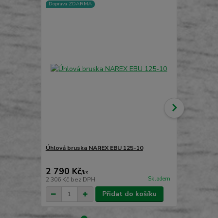
Doprava ZDARMA
TOP produkt
Doprava ZD
Úhlová bruska NAREX EBU 125-10
Úhlová brus
2 790 Kč
3 590 Kč
/
ks
Skladem
2 306 Kč
bez DPH
2 967 Kč
bez
Přidat do košíku