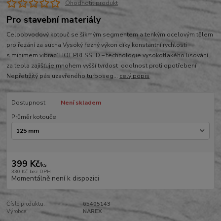
Ohodnotit produkt
Pro stavební materiály
Celoobvodový kotouč se šikmým segmentem a tenkým ocelovým tělem
pro řezání za sucha Vysoký řezný výkon díky konstantní rychlosti
s minimem vibrací HOT PRESSED – technologie vysokotlakého lisování
za tepla zajišťuje mnohem vyšší tvrdost odolnost proti opotřebení
Nepřetržitý pás uzavřeného turboseg...
celý popis
Dostupnost
Není skladem
Průměr kotouče
399 Kč
/
ks
330 Kč
bez DPH
Momentálně není k dispozici
Číslo produktu:
65405143
Výrobce:
NAREX