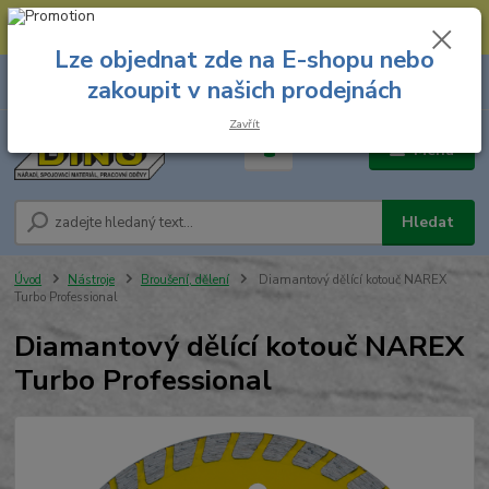
--- Spojovací materiál: 774 431 045 --- Prodejna nářadí: 731 449 423 --
- Pracovní oděvy Stružnice: 731 449 425 ---
Lze objednat zde na E-shopu nebo
0
ks
731 449 423
zakoupit v našich prodejnách
za
0,00 Kč
8.00 hod. - 16.00 hod.
Zavřít
Menu
Hledat
Úvod
Nástroje
Broušení, dělení
Diamantový dělící kotouč NAREX
Turbo Professional
Diamantový dělící kotouč NAREX
Turbo Professional