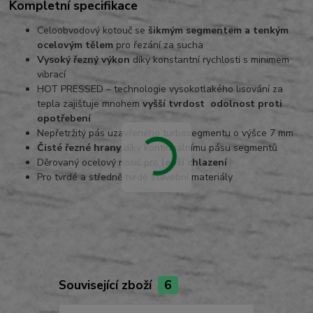
Kompletní specifikace
Celoobvodový kotouč se
šikmým segmentem a tenkým
ocelovým tělem
pro řezání za sucha
Vysoký řezný výkon
díky konstantní rychlosti s minimem
vibrací
HOT PRESSED – technologie vysokotlakého lisování za
tepla zajišťuje mnohem
vyšší tvrdost odolnost proti
opotřebení
Nepřetržitý pás uzavřeného turbosegmentu o výšce 7 mm
Čisté řezné hrany
díky kontinuálnímu pásu segmentů
Děrovaný ocelový nosič pro
lepší chlazení
Pro tvrdé a středně tvrdé stavební materiály
Související zboží
6