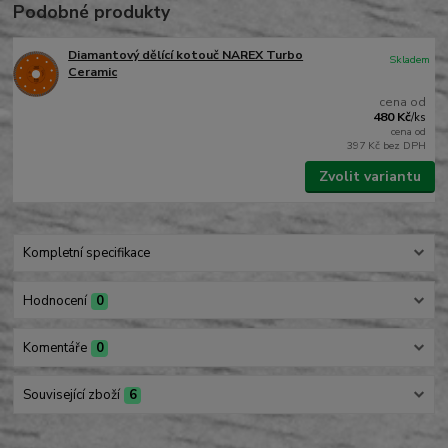
Podobné produkty
Diamantový dělící kotouč NAREX Turbo
Skladem
Ceramic
cena od
480 Kč
/
ks
cena od
397 Kč
bez DPH
Zvolit variantu
Kompletní specifikace
Hodnocení
0
Komentáře
0
Související zboží
6