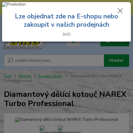
--- Spojovací materiál: 774 431 045 --- Prodejna nářadí: 731 449 423 --
- Pracovní oděvy Stružnice: 731 449 425 ---
Lze objednat zde na E-shopu nebo
0
ks
731 449 423
zakoupit v našich prodejnách
za
0,00 Kč
8.00 hod. - 16.00 hod.
Zavřít
Menu
Hledat
Úvod
Nástroje
Broušení, dělení
Diamantový dělící kotouč NAREX
Turbo Professional
Diamantový dělící kotouč NAREX
Turbo Professional