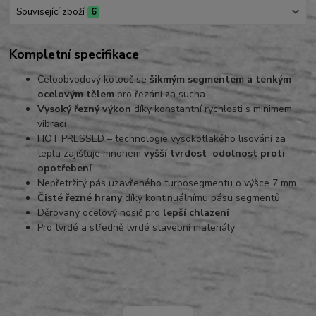
Související zboží
6
Kompletní specifikace
Celoobvodový kotouč se
šikmým segmentem a tenkým
ocelovým tělem
pro řezání za sucha
Vysoký řezný výkon
díky konstantní rychlosti s minimem
vibrací
HOT PRESSED – technologie vysokotlakého lisování za
tepla zajišťuje mnohem
vyšší tvrdost odolnost proti
opotřebení
Nepřetržitý pás uzavřeného turbosegmentu o výšce 7 mm
Čisté řezné hrany
díky kontinuálnímu pásu segmentů
Děrovaný ocelový nosič pro
lepší chlazení
Pro tvrdé a středně tvrdé stavební materiály