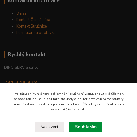
Kontaktní informace
O nás
Kontakt Česká Lípa
Kontakt Stružnice
Formulář na poptávku
Rychlý kontakt
DINO SERVIS s.r.o.
731 449 423
8.00 hod. - 16.00 hod.
Pro základní funkčnost, zpříjemnění používání webu, analytické účely a v
případě udělení souhlasu také pro účely cílení reklamy využíváme soubory
prodejna@dinoservis.cz
cookies. Nastavení vlastních preferencí cookies můžete kdykoli upravit odkazem
ve spodní části stránek.
Souhlasím
Nastavení