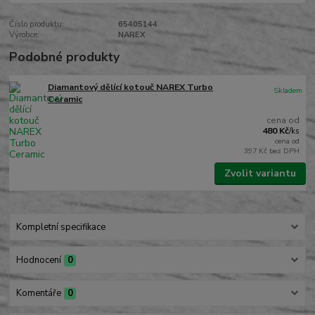
Číslo produktu:
65405144
Výrobce:
NAREX
Podobné produkty
Diamantový dělící kotouč NAREX Turbo
Skladem
Ceramic
cena od
480 Kč
/
ks
cena od
397 Kč
bez DPH
Zvolit variantu
Kompletní specifikace
Hodnocení
0
Komentáře
0