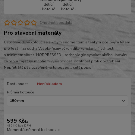
Ohodnotit produkt
Pro stavební materiály
Celoobvodový kotouč se šikmým segmentem a tenkým ocelovým tělem
pro řezání za sucha Vysoký řezný výkon díky konstantní rychlosti
s minimem vibrací HOT PRESSED – technologie vysokotlakého lisování
za tepla zajišťuje mnohem vyšší tvrdost odolnost proti opotřebení
Nepřetržitý pás uzavřeného turboseg...
celý popis
Dostupnost
Není skladem
Průměr kotouče
599 Kč
/
ks
495 Kč
bez DPH
Momentálně není k dispozici