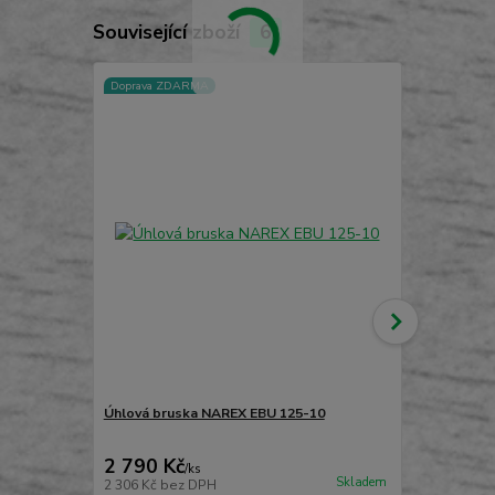
Související zboží
6
Doprava ZDARMA
TOP produkt
Doprava ZD
Úhlová bruska NAREX EBU 125-10
Úhlová brus
2 790 Kč
3 590 Kč
/
ks
Skladem
2 306 Kč
bez DPH
2 967 Kč
bez