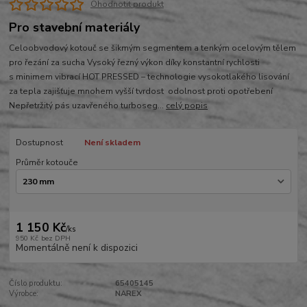
Ohodnotit produkt
Pro stavební materiály
Celoobvodový kotouč se šikmým segmentem a tenkým ocelovým tělem
pro řezání za sucha Vysoký řezný výkon díky konstantní rychlosti
s minimem vibrací HOT PRESSED – technologie vysokotlakého lisování
za tepla zajišťuje mnohem vyšší tvrdost odolnost proti opotřebení
Nepřetržitý pás uzavřeného turboseg...
celý popis
Dostupnost
Není skladem
Průměr kotouče
1 150 Kč
/
ks
950 Kč
bez DPH
Momentálně není k dispozici
Číslo produktu:
65405145
Výrobce:
NAREX