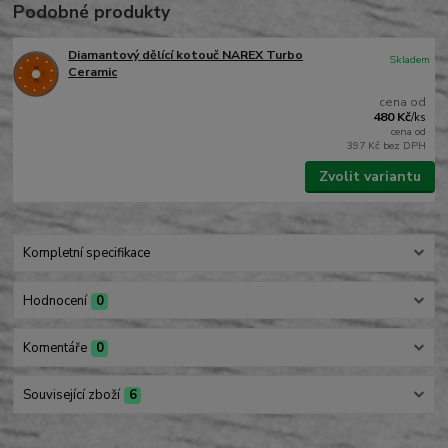
Podobné produkty
Diamantový dělící kotouč NAREX Turbo
Skladem
Ceramic
cena od
480 Kč
/
ks
cena od
397 Kč
bez DPH
Zvolit variantu
Kompletní specifikace
Hodnocení
0
Komentáře
0
Související zboží
6