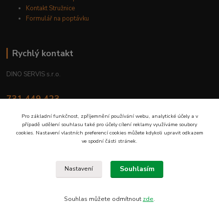
Kontakt Stružnice
Formulář na poptávku
Rychlý kontakt
DINO SERVIS s.r.o.
731 449 423
8.00 hod. - 16.00 hod.
Pro základní funkčnost, zpříjemnění používání webu, analytické účely a v
případě udělení souhlasu také pro účely cílení reklamy využíváme soubory
prodejna@dinoservis.cz
cookies. Nastavení vlastních preferencí cookies můžete kdykoli upravit odkazem
ve spodní části stránek.
Souhlasím
Nastavení
Proč nakupovat u nás? Jsme na trhu již od roku 1990.
Souhlas můžete odmítnout
zde
.
Vytvořeno na
Eshop-rychle.cz