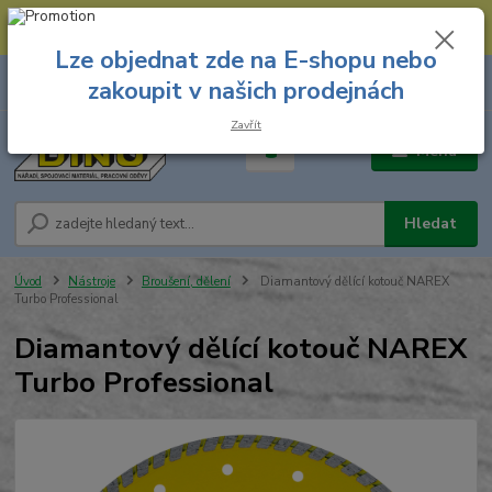
--- Spojovací materiál: 774 431 045 --- Prodejna nářadí: 731 449 423 --
- Pracovní oděvy Stružnice: 731 449 425 ---
Lze objednat zde na E-shopu nebo
0
ks
731 449 423
zakoupit v našich prodejnách
za
0,00 Kč
8.00 hod. - 16.00 hod.
Zavřít
Menu
Hledat
Úvod
Nástroje
Broušení, dělení
Diamantový dělící kotouč NAREX
Turbo Professional
Diamantový dělící kotouč NAREX
Turbo Professional