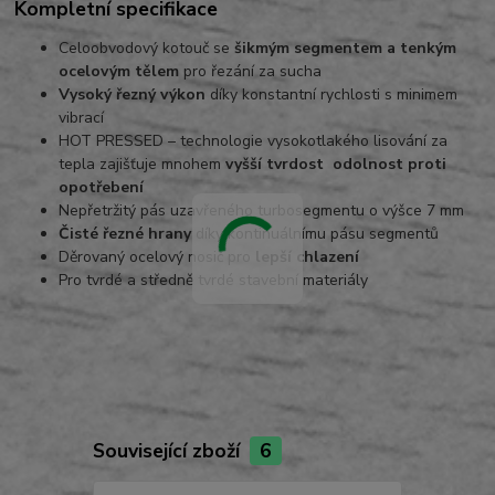
Kompletní specifikace
Celoobvodový kotouč se
šikmým segmentem a tenkým
ocelovým tělem
pro řezání za sucha
Vysoký řezný výkon
díky konstantní rychlosti s minimem
vibrací
HOT PRESSED – technologie vysokotlakého lisování za
tepla zajišťuje mnohem
vyšší tvrdost odolnost proti
opotřebení
Nepřetržitý pás uzavřeného turbosegmentu o výšce 7 mm
Čisté řezné hrany
díky kontinuálnímu pásu segmentů
Děrovaný ocelový nosič pro
lepší chlazení
Pro tvrdé a středně tvrdé stavební materiály
Související zboží
6