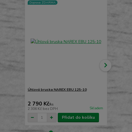
Doprava ZDARMA
TOP produkt
Doprava ZD
Úhlová bruska NAREX EBU 125-10
Úhlová brus
2 790 Kč
3 590 Kč
/
ks
Skladem
2 306 Kč
bez DPH
2 967 Kč
bez
Přidat do košíku