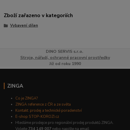
Zboží zařazeno v kategoriích
Vybavení dílen
DINO
SERVI
S
s.r.o.
Stroje, nářadí, ochranné pracovní prostředky
Již od roku 1990
ZINGA
Co je ZINGA?
ZINGA reference z ČR a ze světa
Kontakt: prodej a technické poradenství
E-shop STOP-KOROZI.cz
Hledáme prodejce pro regionální prodej produktů ZINGA.
Volejte
734 149 007
nebo napište na email: