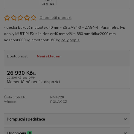
Ohodnotit produkt
- deska bukový multiplex 40mm - ZS ZA84-3 + ZA84-4 Parametry: typ
desky:MULTIPLEX síla desky:40 mm výška:880 mm šířka:2000 mm
nosnost:800 kg hmotnost:168 kg
celý popis
Dostupnost
Není skladem
26 990 Kč
/
ks
22 306 Kč
bez DPH
Momentálně není k dispozici
Číslo produktu:
NM4720
Výrobce:
POLAK CZ
Kompletní specifikace
Hodnocení
0