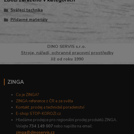
Svářecí technika
Přídavné materiály
DINO
SERVI
S
s.r.o.
Stroje, nářadí, ochranné pracovní prostředky
Již od roku 1990
ZINGA
Co je ZINGA?
ZINGA reference z ČR a ze světa
Kontakt: prodej a technické poradenství
E-shop STOP-KOROZI.cz
Hledáme prodejce pro regionální prodej produktů ZINGA.
Volejte
734 149 007
nebo napište na email:
zinga@dinoservis.cz