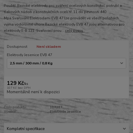
Použití: Bazické elektrody pro sváření ocelových konstrukcí, potrubí a
tlakových nádob z konstrukčních ocelí tř. 11 do pevnosti 440
Mpa.Svařování Elektrodami EVB 47 lze provádět ve všech polohách,
vyjma vodorovné shora.Bazické elektrody EVB 47 jsou alternativou pro
elektrody E-B 121. Svařovací prou...
celý popis
Dostupnost
Není skladem
Elektrody Jesenice EVB 47
129 Kč
/
ks
107 Kč
bez DPH
Momentálně není k dispozici
Číslo produktu:
117387
Výrobce:
Elektrode Jesenice
Kompletní specifikace