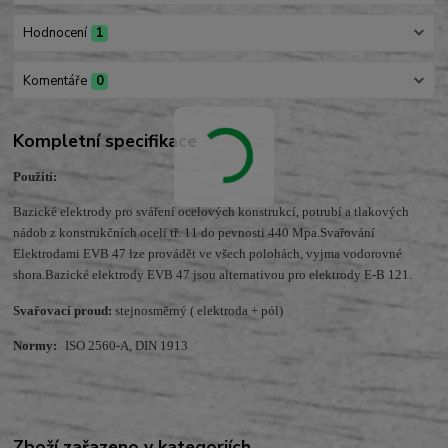
Hodnocení
1
Komentáře
0
Kompletní specifikace
Použití:
Bazické elektrody pro sváření ocelových konstrukcí, potrubí a tlakových
nádob z konstrukčních ocelí tř. 11 do pevnosti 440 Mpa.Svařování
Elektrodami EVB 47 lze provádět ve všech polohách, vyjma vodorovné
shora.Bazické elektrody EVB 47 jsou alternativou pro elektrody E-B 121.
Svařovací proud:
stejnosměrný ( elektroda + pól)
Normy:
ISO 2560-A, DIN 1913
Zboží zařazeno v kategoriích