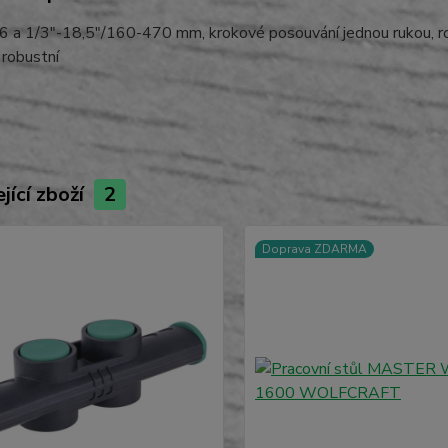
 6 a 1/3"-18,5"/160-470 mm, krokové posouvání jednou rukou, roz
 robustní
jící zboží
2
Doprava ZDARMA