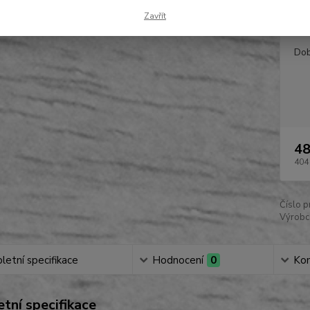
Zavřít
Dos
Dob
48
404
Číslo p
Výrobc
etní specifikace
Hodnocení
0
Ko
tní specifikace