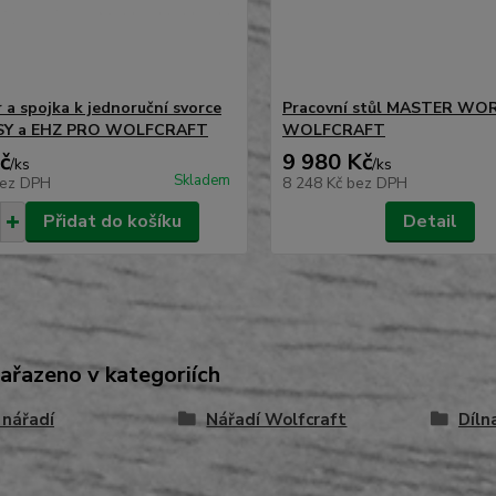
 a spojka k jednoruční svorce
Pracovní stůl MASTER WOR
SY a EHZ PRO WOLFCRAFT
WOLFCRAFT
č
9 980 Kč
/
ks
/
ks
Skladem
ez DPH
8 248 Kč
bez DPH
Přidat do košíku
Detail
zařazeno v kategoriích
 nářadí
Nářadí Wolfcraft
Díln