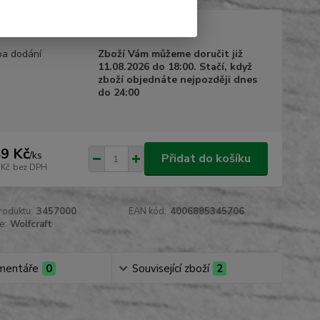
tupnost
Skladem
a dodání
Zboží Vám můžeme doručit již
11.08.2026 do 18:00. Stačí, když
zboží objednáte nejpozději dnes
do 24:00
9 Kč
/
ks
Přidat do košíku
 Kč
bez DPH
roduktu:
3457000
EAN kód:
4006885345706
e:
Wolfcraft
mentáře
0
Související zboží
2