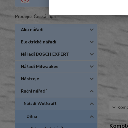
Prodejna Česká Lípa
Aku nářadí
Elektrické nářadí
Nářadí BOSCH EXPERT
Nářadí Milwaukee
Nástroje
Ruční nářadí
Nářadí Wolfcraft
Kompl
Dílna
Komple