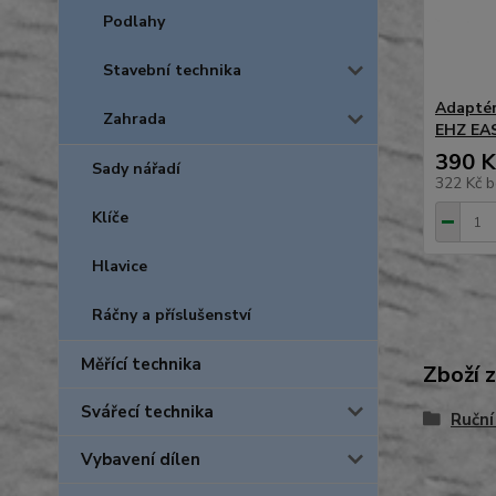
Podlahy
Stavební technika
Adaptér
Zahrada
EHZ EA
390 K
Sady nářadí
322 Kč
b
Klíče
Hlavice
Ráčny a příslušenství
Měřící technika
Zboží 
Svářecí technika
Ruční
Vybavení dílen