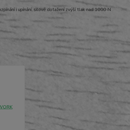
pínání i upínání, silové dotažení zvýší tlak nad 1000 N