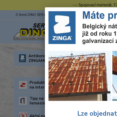
--- Spojovací materiál: 
O firmě DINO SERVIS s.r.o.
ZINGA
Fotogalerie z výstav
Úvod
R
Antikorozní nátěry
ZINGAMETALL
Jedn
Akce
Produkty za nejnižší cenu
na internetu
Tipy na dárky pro kutily a
řemeslníky
Lze objednat
Akční nabídka