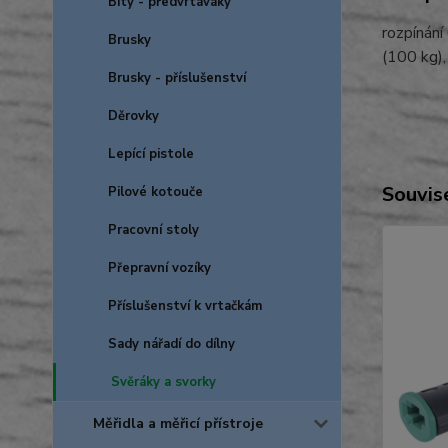
Bity - předvrtáváky
rozpínání
Brusky
(100 kg),
Brusky - příslušenství
Děrovky
Lepící pistole
Souvise
Pilové kotouče
Pracovní stoly
Přepravní vozíky
Příslušenství k vrtačkám
Sady nářadí do dílny
Svěráky a svorky
Měřidla a měřicí přístroje