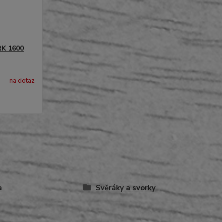
K 1600
na dotaz
a
Svěráky a svorky