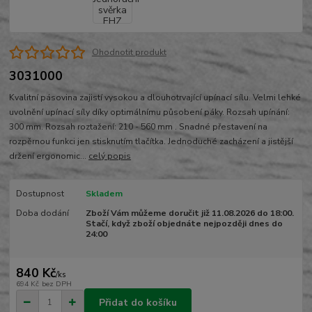
Ohodnotit produkt
3031000
Kvalitní pásovina zajistí vysokou a dlouhotrvající upínací sílu. Velmi lehké
uvolnění upínací síly díky optimálnímu působení páky. Rozsah upínání:
300 mm. Rozsah roztažení: 210 - 560 mm . Snadné přestavení na
rozpěrnou funkci jen stisknutím tlačítka. Jednoduché zacházení a jistější
držení ergonomic...
celý popis
Dostupnost
Skladem
Doba dodání
Zboží Vám můžeme doručit již 11.08.2026 do 18:00.
Stačí, když zboží objednáte nejpozději dnes do
24:00
840 Kč
/
ks
694 Kč
bez DPH
Přidat do košíku