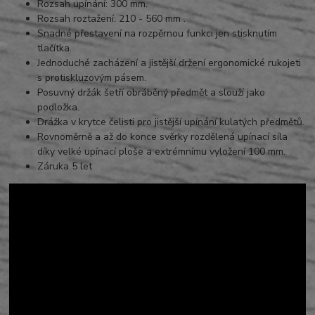
Rozsah upínání: 300 mm.
Rozsah roztažení: 210 - 560 mm .
Snadné přestavení na rozpěrnou funkci jen stisknutím
tlačítka.
Jednoduché zacházení a jistější držení ergonomické rukojeti
s protiskluzovým pásem.
Posuvný držák šetří obráběný předmět a slouží jako
podložka.
Drážka v krytce čelisti pro jistější upínání kulatých předmětů.
Rovnoměrně a až do konce svěrky rozdělená upínací síla
díky velké upínací ploše a extrémnímu vyložení 100 mm.
Záruka 5 let