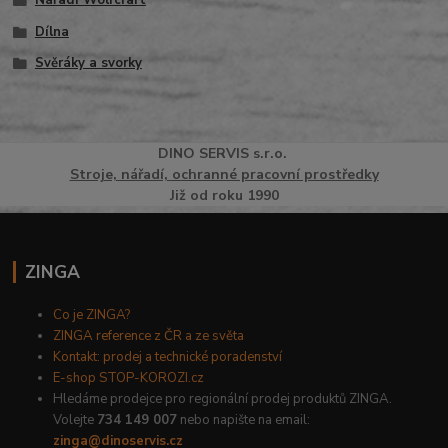
Dílna
Svěráky a svorky
DINO
SERVI
S
s.r.o.
Stroje, nářadí, ochranné pracovní prostředky
Již od roku 1990
ZINGA
Co je ZINGA?
ZINGA reference z ČR a ze světa
Kontakt: prodej a technické poradenství
E-shop STOP-KOROZI.cz
Hledáme prodejce pro regionální prodej produktů ZINGA.
Volejte
734 149 007
nebo napište na email:
zinga@dinoservis.cz