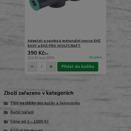
Adaptér a spojka k jednoruční svorce EHZ
EASY a EHZ PRO WOLFCRAFT
390 Kč
/
ks
Skladem
322 Kč
bez DPH
Přidat do košíku
Zboží zařazeno v kategoriích
Tipy na dárky pro kutily a řemeslníky
Ruční nářadí
Cena od 1 - 1000 Kč
Nářadí Wolfcraft