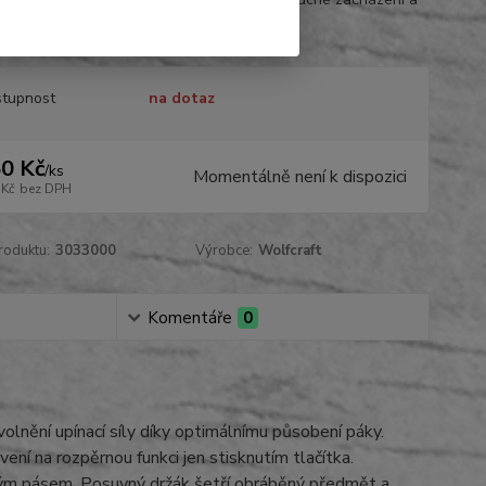
í držení ergonomické ...
celý popis
tupnost
na dotaz
0 Kč
/
ks
Momentálně není k dispozici
 Kč
bez DPH
roduktu:
3033000
Výrobce:
Wolfcraft
Komentáře
0
 uvolnění upínací síly díky optimálnímu působení páky.
í na rozpěrnou funkci jen stisknutím tlačítka.
zovým pásem. Posuvný držák šetří obráběný předmět a