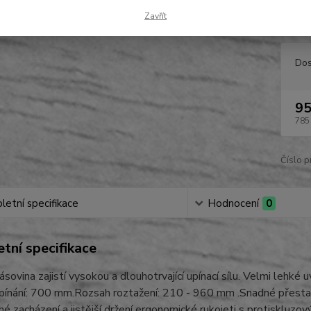
jistějš
Zavřít
Dos
95
785
Číslo p
etní specifikace
Hodnocení
0
tní specifikace
pásovina zajistí vysokou a dlouhotrvající upínací sílu. Velmi lehké
ínání: 700 mm.Rozsah roztažení: 210 - 960 mm .Snadné přestaven
é zacházení a jistější držení ergonomické rukojeti s protisklu