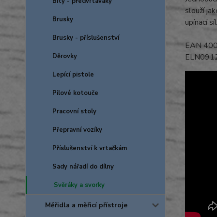
Bity - předvrtáváky
slouží ja
Brusky
upínací s
Brusky - příslušenství
EAN 40
Děrovky
ELN091
Lepící pistole
Pilové kotouče
Pracovní stoly
Přepravní vozíky
Příslušenství k vrtačkám
Sady nářadí do dílny
Svěráky a svorky
Měřidla a měřicí přístroje