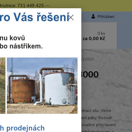
tružnice: 731 449 425 ---
Přihlášení
 si rady? Zavolejte.
0
ks
449 423
za
0,00 Kč
od. - 16.00 hod.
uční svěrka EHZ PRO 100-700 WOLFCRAFT 3033000
700 WOLFCRAFT 3033000
Ohodnotit produkt
3000
í pásovina zajistí vysokou a dlouhotrvající upínací sílu. Velmi
uvolnění upínací síly díky optimálnímu působení páky. Rozsah
í: 700 mm.Rozsah roztažení: 210 - 960 mm .Snadné přestavení
ch prodejnách
pěrnou funkci jen stisknutím tlačítka. Jednoduché zacházení a