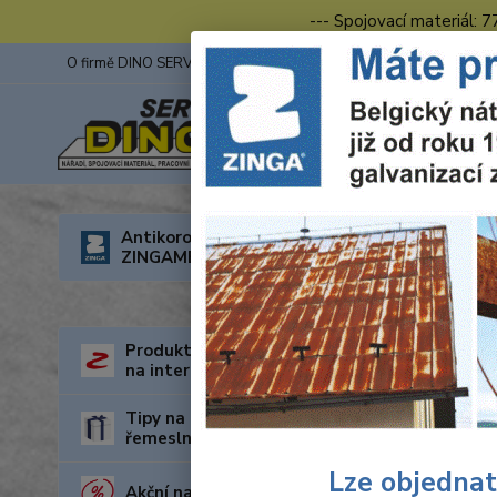
--- Spojovací materiál: 
O firmě DINO SERVIS s.r.o.
ZINGA
Fotogalerie z výstav
Úvod
R
Antikorozní nátěry
ZINGAMETALL
Jed
Produkty za nejnižší cenu
na internetu
Tipy na dárky pro kutily a
řemeslníky
Lze objednat
Akční nabídka