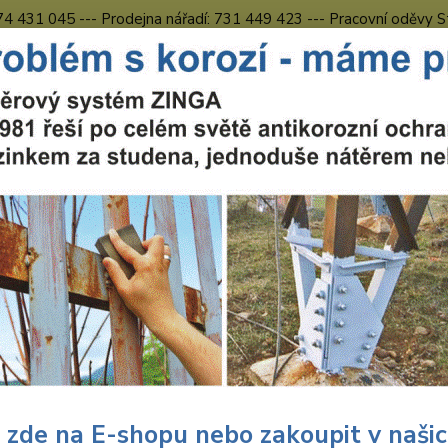
774 431 045 --- Prodejna nářadí: 731 449 423 --- Pracovní oděvy S
Obchodní podmínky
Kontakty Česká Lípa
Nevíte
Hledat
731 
8.00 h
uční nářadí
Nářadí Wolfcraft
Dílna
Svěráky a svorky
Jednor
noruční svěrka EHZ PRO 100-
303
Kvalitn
lehké 
upínán
 zde na E-shopu nebo zakoupit v naši
na roz