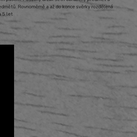
ch předmětů. Rovnoměrně a až do konce svěrky rozdělená
 5 let