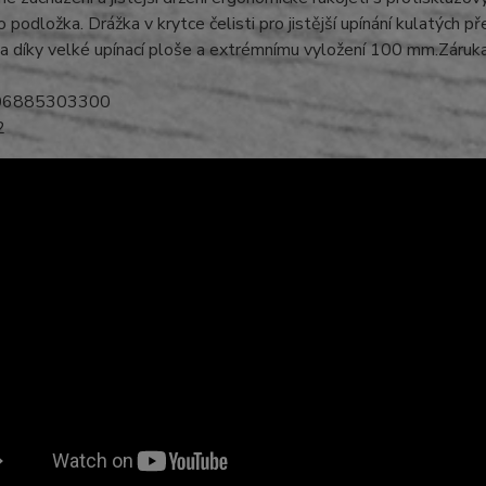
ko podložka. Drážka v krytce čelisti pro jistější upínání kulatý
íla díky velké upínací ploše a extrémnímu vyložení 100 mm.Záruka
06885303300
2