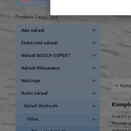
Prodejna Česká Lípa
Aku nářadí
Elektrické nářadí
Nářadí BOSCH EXPERT
Nářadí Milwaukee
Nástroje
Kompl
Ruční nářadí
Komple
Nářadí Wolfcraft
Kvalitní 
Dílna
Rozsah up
Jednoduch