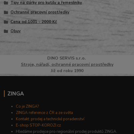
Tipy na dárky pro kutily a řemeslníky
Ochranné pracovní prostředky
Cena od 1001 - 2000 Kč
Obuv
DINO
SERVI
S
s.r.o.
Stroje, nářadí, ochranné pracovní prostředky
Již od roku 1990
ZINGA
Co je ZINGA?
ZINGA reference z ČR a ze světa
Kontakt: prodej a technické poradenství
E-shop STOP-KOROZI.cz
Hledáme prodejce pro regionální prodej produktů ZINGA.