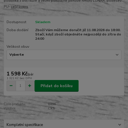
podšívka z ovčí kůže a velmi pohodlné pěnové hmoty LUNAR, podešev:
PU-
celý popis
Dostupnost
Skladem
Doba dodání
Zboží Vám můžeme doručit již 11.08.2026 do 18:00.
Stačí, když zboží objednáte nejpozději do zítra do
24:00
Velikost obuv
1 598 Kč
/
pár
1 321 Kč
bez DPH
Přidat do košíku
Číslo produktu:
0496
Výrobce:
CXS
Kompletní specifikace