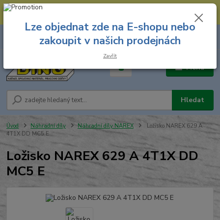
--- Spojovací materiál: 774 431 045 --- Prodejna nářadí: 731 449 423 --
- Pracovní oděvy Stružnice: 731 449 425 ---
Lze objednat zde na E-shopu nebo
0
ks
731 449 423
zakoupit v našich prodejnách
za
0,00 Kč
8.00 hod. - 16.00 hod.
Zavřít
Menu
Hledat
Úvod
Náhradní díly
Náhradní díly NAREX
Ložisko NAREX 629 A
4T1X DD MC5 E
Ložisko NAREX 629 A 4T1X DD
MC5 E