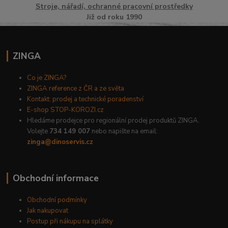
Stroje, nářadí, ochranné pracovní prostředky
Již od roku 1990
ZINGA
Co je ZINGA?
ZINGA reference z ČR a ze světa
Kontakt: prodej a technické poradenství
E-shop STOP-KOROZI.cz
Hledáme prodejce pro regionální prodej produktů ZINGA.
Volejte
734 149 007
nebo napište na email:
zinga@dinoservis.cz
Obchodní informace
Obchodní podmínky
Jak nakupovat
Postup při nákupu na splátky