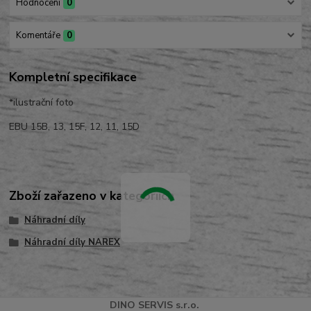
Hodnocení
0
Komentáře
0
Kompletní specifikace
*ilustrační foto
EBU 15B, 13, 15F, 12, 11, 15D
Zboží zařazeno v kategoriích
Náhradní díly
Náhradní díly NAREX
DINO
SERVI
S
s.r.o.