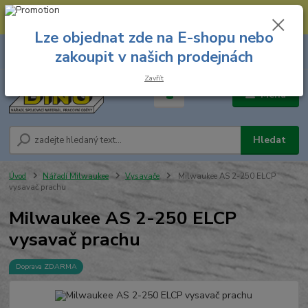
--- Spojovací materiál: 774 431 045 --- Prodejna nářadí: 731 449 423 --
- Pracovní oděvy Stružnice: 731 449 425 ---
Lze objednat zde na E-shopu nebo
0
ks
731 449 423
zakoupit v našich prodejnách
za
0,00 Kč
8.00 hod. - 16.00 hod.
Zavřít
Menu
Hledat
Úvod
Nářadí Milwaukee
Vysavače
Milwaukee AS 2-250 ELCP
vysavač prachu
Milwaukee AS 2-250 ELCP
vysavač prachu
Doprava ZDARMA