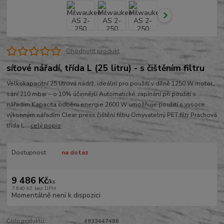
Ohodnotit produkt
síťové nářadí, třída L (25 litru) - s čištěním filtru
Velkokapacitní 25 litrová nádrž, ideální pro použití v dílně 1250 W motor,
sání 210 mbar – o 10% účinnější Automatické zapínání při použití s
nářadím Kapacita odběru energie 2600 W umožňuje použití s vysoce
výkonným nářadím Clear press čištění filtru Omyvatelný PET filtr Prachová
třída L...
celý popis
Dostupnost
na dotaz
9 486 Kč
/
ks
7 840 Kč
bez DPH
Momentálně není k dispozici
Číslo produktu:
4933447480