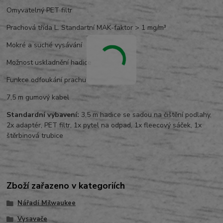
Omyvatelný PET filtr
Prachová třída L. Standartní MAK-faktor > 1 mg/m³
Mokré a suché vysávání
Možnost uskladnění hadice
Funkce odfoukání prachu
7,5 m gumový kabel
Standardní vybavení:
3,5 m hadice se sadou na čištění podlahy,
2x adaptér, PET filtr, 1x pytel na odpad, 1x fleecový sáček, 1x
štěrbinová trubice
Zboží zařazeno v kategoriích
Nářadí Milwaukee
Vysavače