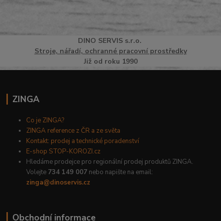
DINO
SERVI
S
s.r.o.
Stroje, nářadí, ochranné pracovní prostředky
Již od roku 1990
ZINGA
Co je ZINGA?
ZINGA reference z ČR a ze světa
Kontakt: prodej a technické poradenství
E-shop STOP-KOROZI.cz
Hledáme prodejce pro regionální prodej produktů ZINGA.
Volejte
734 149 007
nebo napište na email:
zinga@dinoservis.cz
Obchodní informace