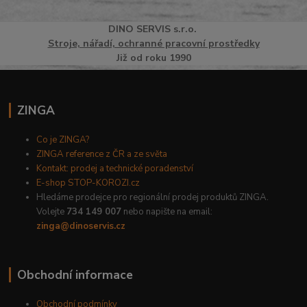
DINO
SERVI
S
s.r.o.
Stroje, nářadí, ochranné pracovní prostředky
Již od roku 1990
ZINGA
Co je ZINGA?
ZINGA reference z ČR a ze světa
Kontakt: prodej a technické poradenství
E-shop STOP-KOROZI.cz
Hledáme prodejce pro regionální prodej produktů ZINGA.
Volejte
734 149 007
nebo napište na email:
zinga@dinoservis.cz
Obchodní informace
Obchodní podmínky