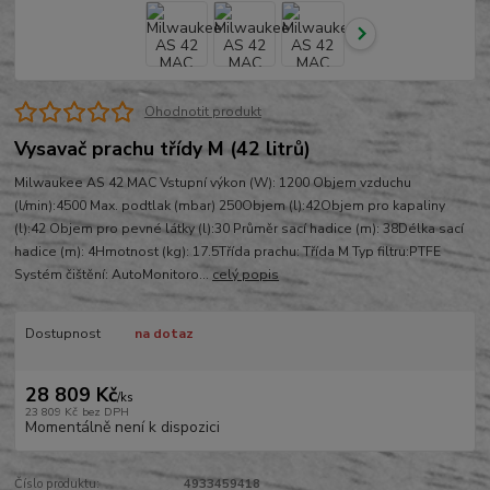
Ohodnotit produkt
Vysavač prachu třídy M (42 litrů)
Milwaukee AS 42 MAC Vstupní výkon (W): 1200 Objem vzduchu
(l/min):4500 Max. podtlak (mbar) 250Objem (l):42Objem pro kapaliny
(l):42 Objem pro pevné látky (l):30 Průměr sací hadice (m): 38Délka sací
hadice (m): 4Hmotnost (kg): 17.5Třída prachu: Třída M Typ filtru:PTFE
Systém čištění: AutoMonitoro...
celý popis
Dostupnost
na dotaz
28 809 Kč
/
ks
23 809 Kč
bez DPH
Momentálně není k dispozici
Číslo produktu:
4933459418