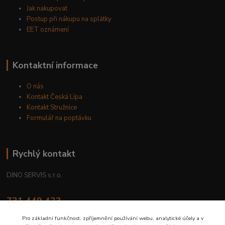
Jak nakupovat
Postup při nákupu na splátky
EET oznámení
Kontaktní informace
O nás
Kontakt Česká Lípa
Kontakt Stružnice
Formulář na poptávku
Rychlý kontakt
DINO SERVIS s.r.o.
731 449 423
8.00 hod. - 16.00 hod.
Pro základní funkčnost, zpříjemnění používání webu, analytické účely a v