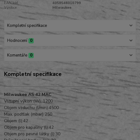
EAN kód:
4058546010799
Výrobce:
Milwaukee
Kompletní specifikace
Hodnocení
0
Komentáře
0
Kompletní specifikace
Milwaukee AS 42 MAC
Vstupní výkon (W): 1200
Objem vzduchu (l/min):4500
Max. podtlak (mbar) 250
Objem (l):42
Objem pro kapaliny (l):42
Objem pro pevné látky (l):30