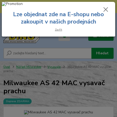
--- Spojovací materiál: 774 431 045 --- Prodejna nářadí: 731 449 423 --
- Pracovní oděvy Stružnice: 731 449 425 ---
Lze objednat zde na E-shopu nebo
0
ks
731 449 423
zakoupit v našich prodejnách
za
0,00 Kč
8.00 hod. - 16.00 hod.
Zavřít
Menu
Hledat
Úvod
Nářadí Milwaukee
Vysavače
Milwaukee AS 42 MAC vysavač
prachu
Milwaukee AS 42 MAC vysavač
prachu
Doprava ZDARMA