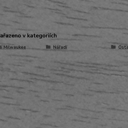
zařazeno v kategoriích
dí Milwaukee
Nářadí
Osta