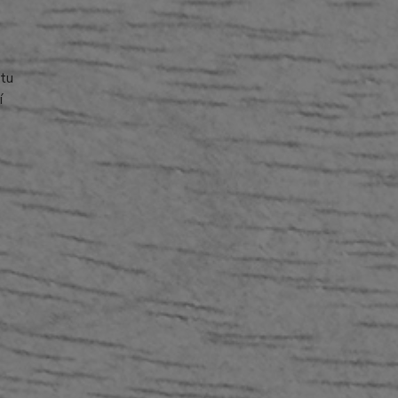
ytu
í