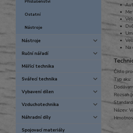
Příslušenství
Aut
Met
Ostatní
Vel
Dvě
Nástroje
Umo
Vel
Nástroje
Na 
Ruční nářadí
Techni
Měřící technika
Číslo pro
Svářecí technika
Typ aku:
Dodávaný
Vybavení dílen
Rozsah [
Standardn
Vzduchotechnika
Název: Va
Náhradní díly
Hmotnost 
Spojovací materiály