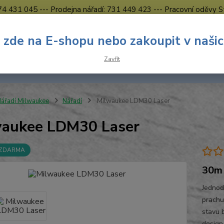
774 431 045 --- Prodejna nářadí: 731 449 423 --- Pracovní oděvy S
Obchodní podmínky
Kontakty Česká Lípa
 zde na E-shopu nebo zakoupit v naši
Nevíte
Hledat
Zavřít
731 
8.00 h
ářadí Milwaukee
Nářadí
Milwaukee LDM30 Laser
aukee LDM30 Laser
 ZDARMA
30m 
Jednod
prachu
stavu 
design