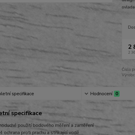
ovladat
Dos
2 
2 3
Číslo p
Výrobc
etní specifikace
Hodnocení
0
tní specifikace
noduché použití bodového měření a zaměření
4 ochrana proti prachu a stříkající vodě