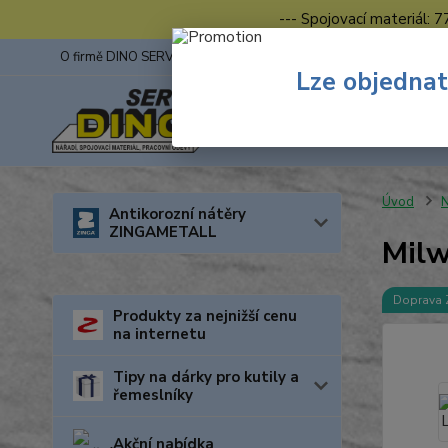
--- Spojovací materiál: 
O firmě DINO SERVIS s.r.o.
ZINGA
Fotogalerie z výstav
Lze objednat
Úvod
N
Antikorozní nátěry
ZINGAMETALL
Milw
Doprava
Produkty za nejnižší cenu
na internetu
Tipy na dárky pro kutily a
řemeslníky
Akční nabídka