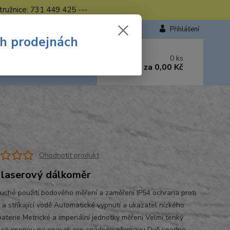
tružnice: 731 449 425 ---
Přihlášení
ch prodejnách
 si rady? Zavolejte.
0
ks
449 423
za
0,00 Kč
od. - 16.00 hod.
Ohodnotit produkt
laserový dálkoměr
uché použití bodového měření a zaměření IP54 ochrana proti
 a stříkající vodě Automatické vypnutí a ukazatel nízkého
baterie Metrické a imperiální jednotky měření Velmi tenký
 se sponou na opasek pro snadnou přepravu Dvě snadno