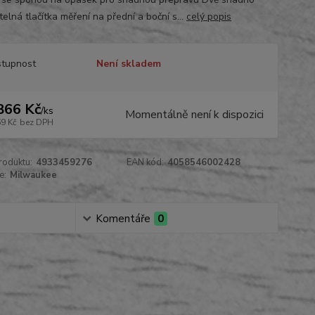
elná tlačítka měření na přední a boční s...
celý popis
tupnost
Není skladem
866 Kč
/
ks
Momentálně není k dispozici
69 Kč
bez DPH
roduktu:
4933459276
EAN kód:
4058546002428
e:
Milwaukee
Komentáře
0