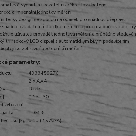
omatické vypnutí a ukazatel nízkého stavu baterie
rické a imperiální jednotky měření
mi tenký design se sponou na opasek pro snadnou přepravu
 snadno ovladatelná tlačítka měření na přední a boční straně kr
žňuje uživateli provádět jednotlivá měření a průběžné sledován
ký tří řádkový LCD displej s automatickým bílým podsvícením
displeji se zobrazují poslední tři měření
cké parametry:
duktu:
4933459276
2 x AAA
 v:
Blistr
m]:
0.15 - 30
í vybavení:
-
rianta:
LDM 30
vč. aku [kg]:
0.10 (2 x AAA)