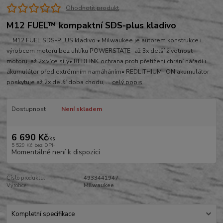
Ohodnotit produkt
M12 FUEL™ kompaktní SDS-plus kladivo
M12 FUEL SDS-PLUS kladivo • Milwaukee je autorem konstrukce i
výrobcem motoru bez uhlíku POWERSTATE- až 3x delší životnost
motoru, až 2x více síly• REDLINK ochrana proti přetížení chrání nářadí i
akumulátor před extrémním namáháním• REDLITHIUM-ION akumulátor
poskytuje až 2x delší doba chodu, ...
celý popis
Dostupnost
Není skladem
6 690 Kč
/
ks
5 529 Kč
bez DPH
Momentálně není k dispozici
Číslo produktu:
4933441947
Výrobce:
Milwaukee
Kompletní specifikace