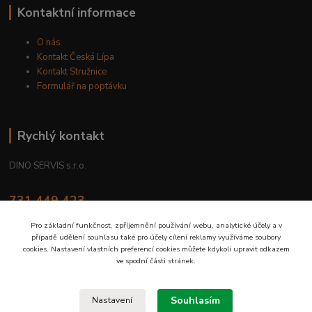
Kontaktní informace
O nás
Kontakt Česká Lípa
Kontakt Stružnice
Formulář na poptávku
Rychlý kontakt
DINO SERVIS s.r.o.
731 449 423
8.00 hod. - 16.00 hod.
Pro základní funkčnost, zpříjemnění používání webu, analytické účely a v
případě udělení souhlasu také pro účely cílení reklamy využíváme soubory
prodejna@dinoservis.cz
cookies. Nastavení vlastních preferencí cookies můžete kdykoli upravit odkazem
ve spodní části stránek.
Souhlasím
Nastavení