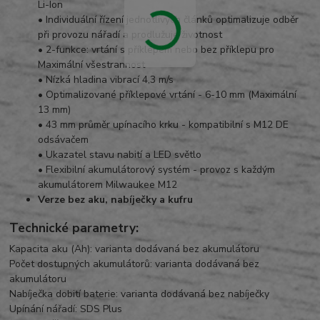
Li-Ion
• Individuální řízení jednotlivých článků optimalizuje odběr
při provozu nářadí a prodlužuje životnost
• 2-funkce: vrtání s příklepem nebo bez příklepu pro
Maximální všestrannost
• Nízká hladina vibrací 4,3 m/s
• Optimalizované příklepové vrtání - 6-10 mm (Maximální
13 mm)
• 43 mm průměr upínacího krku - kompatibilní s M12 DE
odsávačem
• Ukazatel stavu nabití a LED světlo
• Flexibilní akumulátorový systém - provoz s každým
akumulátorem Milwaukee M12
Verze bez aku, nabíječky a kufru
Technické parametry:
Kapacita aku (Ah): varianta dodávaná bez akumulátoru
Počet dostupných akumulátorů: varianta dodávaná bez
akumulátoru
Nabíječka dobití baterie: varianta dodávaná bez nabíječky
Upínání nářadí: SDS Plus