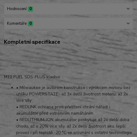
Hodnocení
0
Komentáře
0
Kompletní specifikace
M12 FUEL SDS-PLUS kladivo
• Milwaukee je autorem konstrukce i výrobcem motoru bez
uhlíku POWERSTATE- až 3x delší životnost motoru, až 2x
více síly
• REDLINK ochrana proti přetížení chrání nářadí i
akumulátor před extrémním namáháním
• REDLITHIUM-ION akumulátor poskytuje až 2x delší doba
chodu, až o 20% více síly, až 2x delší životnost aku, lepší
provoz i při teplotě -20 °C ve srovnání s ostatní technologie