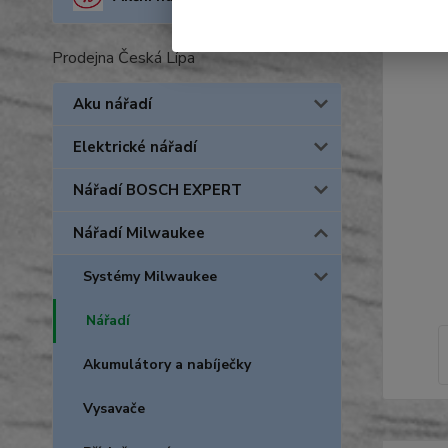
Prodejna Česká Lípa
Aku nářadí
Elektrické nářadí
Nářadí BOSCH EXPERT
Nářadí Milwaukee
Systémy Milwaukee
Nářadí
Akumulátory a nabíječky
Vysavače