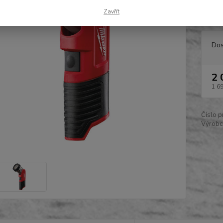
snadno
Zavřít
Dos
2 
1 6
Číslo p
Výrobc