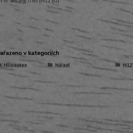
vč. aku [kg]:
0.50 (M12 B2)
zařazeno v kategoriích
dí Milwaukee
Nářadí
M12