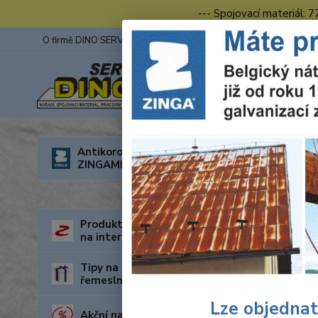
--- Spojovací materiál: 
O firmě DINO SERVIS s.r.o.
ZINGA
Fotogalerie z výstav
Úvod
N
Antikorozní nátěry
ZINGAMETALL
Milw
Doprava
Produkty za nejnižší cenu
na internetu
Tipy na dárky pro kutily a
řemeslníky
Lze objednat
Akční nabídka