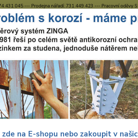
774 431 045 --- Prodejna nářadí: 731 449 423 --- Pracovní oděvy S
Obchodní podmínky
Kontakty Česká Lípa
Nevíte
Hledat
731 
8.00 h
ářadí Milwaukee
Nářadí
Milwaukee M12 T-LED-0 LED svítilna
aukee M12 T-LED-0 LED svítiln
 ZDARMA
M12™
120 Lu
žárovk
menším
 zde na E-shopu nebo zakoupit v naši
a pově