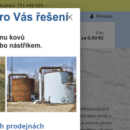
tružnice: 731 449 425 ---
Přihlášení
 si rady? Zavolejte.
0
ks
449 423
za
0,00 Kč
od. - 16.00 hod.
a
Ohodnotit produkt
 LED svítilna
men LED světlo je 2 x jasnější a bělejší než běžně používaná
a M12™ LED elektronika umožňuje 2-krát delší dobu chodu s
 zahříváním na jedno nabití Hliníkova hlava je odolná nárazu
ch prodejnách
ternostním podmínkam 90° výklopná hlava umožňuje uživateli