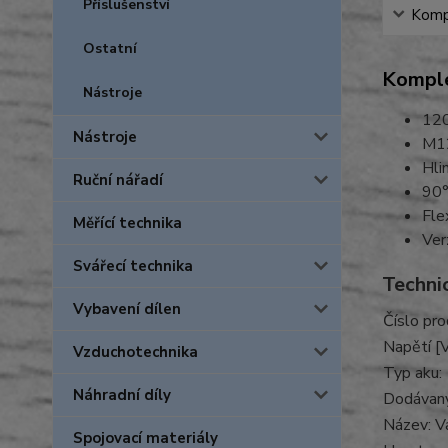
Příslušenství
Kompl
Ostatní
Komple
Nástroje
120
Nástroje
M12
Hli
Ruční nářadí
90°
Fle
Měřící technika
Ver
Svářecí technika
Techni
Vybavení dílen
Číslo pro
Napětí [V
Vzduchotechnika
Typ aku:
Náhradní díly
Dodávaný
Název: Va
Spojovací materiály