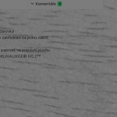
Komentáře
0
 žárovka
ahříváním na jedno nabití
 paprsek na pracovní plochu
orem MILWAUKEE® M12™