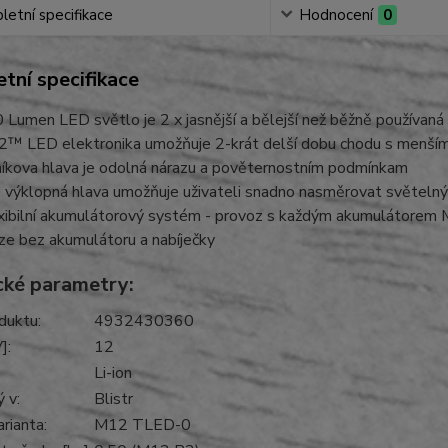
etní specifikace
Hodnocení
0
tní specifikace
 Lumen LED světlo je 2 x jasnější a bělejší než běžně používaná
™ LED elektronika umožňuje 2-krát delší dobu chodu s menším z
níkova hlava je odolná nárazu a pověternostním podmínkam
 výklopná hlava umožňuje uživateli snadno nasměrovat světelný
xibilní akumulátorový systém - provoz s každým akumulát
ze bez akumulátoru a nabíječky
cké parametry:
duktu:
4932430360
]:
12
Li-ion
 v:
Blistr
rianta:
M12 TLED-0