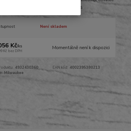
 nasměrovat světelný paprsek n...
celý popis
tupnost
Není skladem
056 Kč
/
ks
Momentálně není k dispozici
99 Kč
bez DPH
roduktu:
4932430360
EAN kód:
4002395380213
e:
Milwaukee