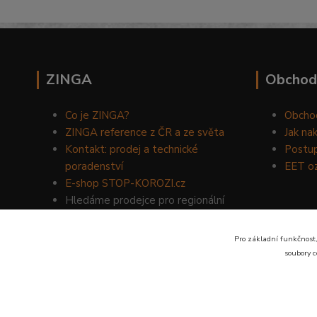
ZINGA
Obchod
Co je ZINGA?
Obcho
ZINGA reference z ČR a ze světa
Jak na
Kontakt: prodej a technické
Postup
poradenství
EET o
E-shop STOP-KOROZI.cz
Hledáme prodejce pro regionální
prodej produktů ZINGA.
Volejte
734 149 007
nebo napište
Pro základní funkčnost,
na email:
zinga@dinoservis.cz
soubory c