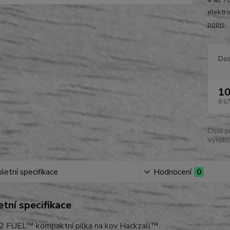
elektro
popis
Dos
10
8 6
Číslo p
Výrobc
etní specifikace
Hodnocení
0
tní specifikace
 FUEL™ kompaktní pilka na kov Hackzall™