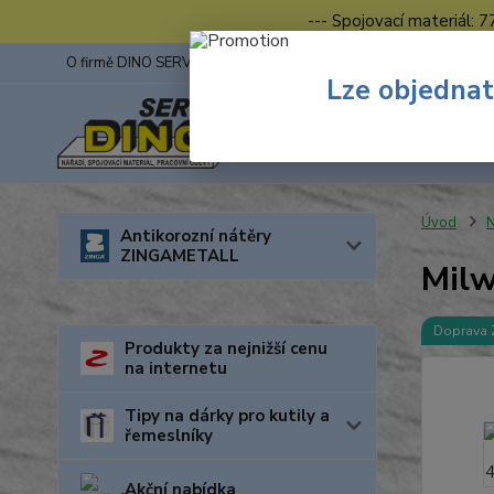
--- Spojovací materiál: 
O firmě DINO SERVIS s.r.o.
ZINGA
Fotogalerie z výstav
Lze objednat
Úvod
N
Antikorozní nátěry
ZINGAMETALL
Milw
Doprava
Produkty za nejnižší cenu
na internetu
Tipy na dárky pro kutily a
řemeslníky
Akční nabídka