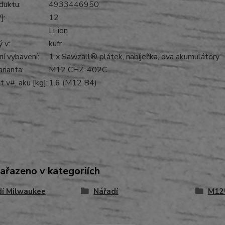
duktu:
4933446950
]:
12
Li-ion
 v:
kufr
í vybavení:
1 x Sawzall® plátek, nabíječka, dva akumulátory
rianta:
M12 CHZ-402C
 v#. aku [kg]:
1.6 (M12 B4)
zařazeno v kategoriích
dí Milwaukee
Nářadí
M12