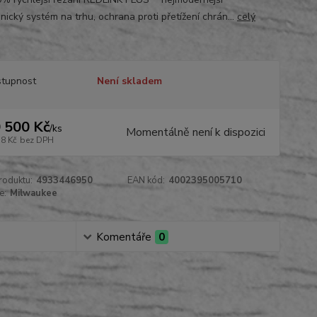
nický systém na trhu, ochrana proti přetížení chrán...
celý
tupnost
Není skladem
 500 Kč
/
ks
Momentálně není k dispozici
78 Kč
bez DPH
roduktu:
4933446950
EAN kód:
4002395005710
e:
Milwaukee
Komentáře
0