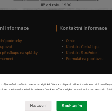
Již od roku 1990
ní informace
Kontaktní informace
dní podmínky
O nás
kupovat
Kontakt Česká Lípa
 při nákupu na splátky
Kontakt Stružnice
známení
Formulář na poptávku
 zpříjemnění používání webu, analytické účely a v případě udělení souhlasu také pro účely 
ookies. Nastavení vlastních preferencí cookies můžete kdykoli upravit odkazem ve spodní část
Souhlasím
Nastavení