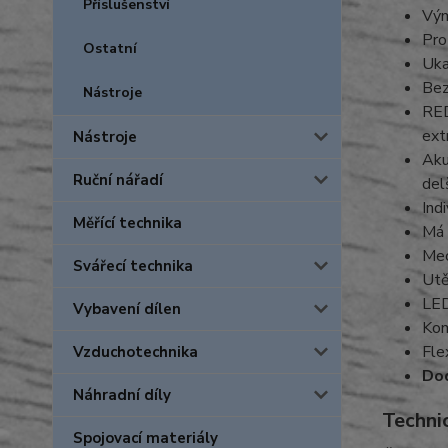
Příslušenství
Vým
Pro
Ostatní
Uka
Bez
Nástroje
RED
ext
Nástroje
Aku
Ruční nářadí
del
Ind
Měřící technika
Má 
Mec
Svářecí technika
Utě
LED
Vybavení dílen
Kom
Fle
Vzduchotechnika
Dod
Náhradní díly
Techni
Spojovací materiály