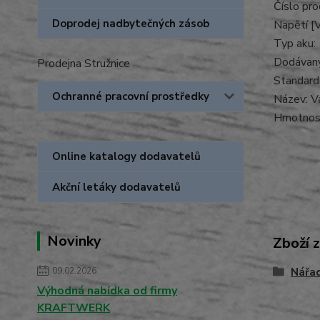
Číslo pro
Doprodej nadbytečných zásob
Napětí [V
Typ aku:
Dodávaný
Prodejna Stružnice
Standardn
Ochranné pracovní prostředky
Název: Va
Hmotnost
Online katalogy dodavatelů
Akční letáky dodavatelů
Novinky
Zboží 
09.02.2026
Nářa
Výhodná nabídka od firmy
KRAFTWERK