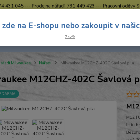
774 431 045 --- Prodejna nářadí: 731 449 423 --- Pracovní oděvy S
Obchodní podmínky
Kontakty Česká Lípa
 zde na E-shopu nebo zakoupit v naši
Nevíte
Hledat
Zavřít
731 
8.00 h
ářadí Milwaukee
Nářadí
Milwaukee M12CHZ-402C Šavlová pila
aukee M12CHZ-402C Šavlová p
 ZDARMA
M12 
M12 FU
listu b
Bezuhl
a až 7