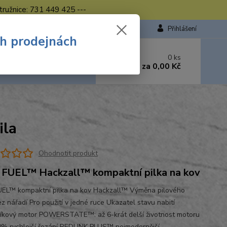
tružnice: 731 449 425 ---
Přihlášení
ch prodejnách
 si rady? Zavolejte.
0
ks
449 423
za
0,00 Kč
od. - 16.00 hod.
ila
Ohodnotit produkt
FUEL™ Hackzall™ kompaktní pilka na kov
EL™ kompaktní pilka na kov Hackzall™ Výměna pilového
ez nářadí Pro použití v jedné ruce Ukazatel stavu nabití
íkový motor POWERSTATE™: až 6-krát delší životnost motoru
0% rychlejší řezání REDLINK PLUS™ nejmodernější