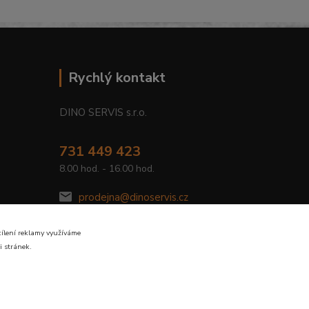
Rychlý kontakt
DINO SERVIS s.r.o.
731 449 423
8.00 hod. - 16.00 hod.
prodejna@dinoservis.cz
cílení reklamy využíváme
i stránek.