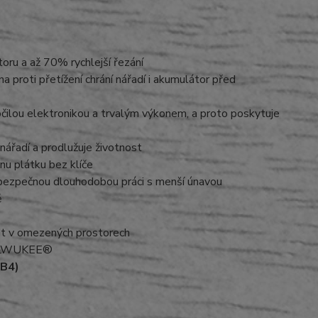
u a až 70% rychlejší řezání
proti přetížení chrání nářadí i akumulátor před
lou elektronikou a trvalým výkonem, a proto poskytuje
 nářadí a prodlužuje životnost
 plátku bez klíče
 bezpečnou dlouhodobou práci s menší únavou
ě
at v omezených prostorech
 MILWUKEE®
 B4)