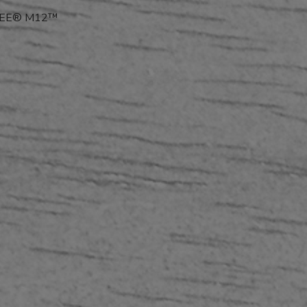
AUKEE® M12™