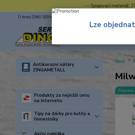
--- Spojovací materiál: 
O firmě DINO SERVIS s.r.o.
ZINGA
Fotogalerie z výstav
Lze objednat
Úvod
N
Antikorozní nátěry
ZINGAMETALL
Mil
Doprava
Produkty za nejnižší cenu
na internetu
Tipy na dárky pro kutily a
řemeslníky
Akční nabídka