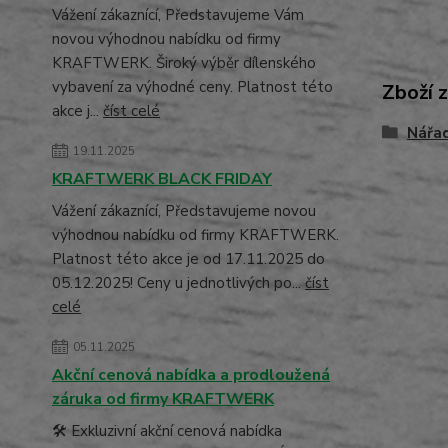
Vážení zákaznící, Představujeme Vám
novou výhodnou nabídku od firmy
KRAFTWERK. Široký výběr dílenského
vybavení za výhodné ceny. Platnost této
Zboží 
akce j...
číst celé
Nářa
19.11.2025
KRAFTWERK BLACK FRIDAY
Vážení zákaznící, Představujeme novou
výhodnou nabídku od firmy KRAFTWERK.
Platnost této akce je od 17.11.2025 do
05.12.2025! Ceny u jednotlivých po...
číst
celé
05.11.2025
Akční cenová nabídka a prodloužená
záruka od firmy KRAFTWERK
🛠️ Exkluzivní akční cenová nabídka