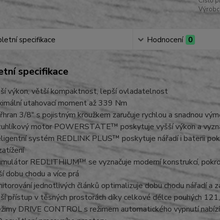
Číslo p
Výrobc
etní specifikace
Hodnocení
0
tní specifikace
ší výkon, větší kompaktnost, lepší ovladatelnost
imální utahovací moment až 339 Nm
řhran 3/8″ s pojistným kroužkem zaručuje rychlou a snadnou vým
uhlíkový motor POWERSTATE™ poskytuje vyšší výkon a vyznaču
eligentní systém REDLINK PLUS™ poskytuje nářadí i baterii pokroč
zatížení
mulátor REDLITHIUM™ se vyznačuje moderní konstrukcí, pokroči
ší dobu chodu a více prá
itorování jednotlivých článků optimalizuje dobu chodu nářadí a
ší přístup v těsných prostorách díky celkové délce pouhých 12
ežimy DRIVE CONTROL s režimem automatického vypnutí nabízí u