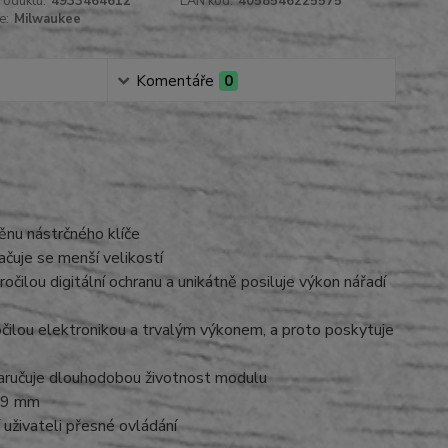
roduktu:
4933464612
EAN kód:
4058546225575
e:
Milwaukee
Komentáře
0
ěnu nástrčného klíče
je se menší velikostí
ilou digitální ochranu a unikátně posiluje výkon nářadí
lou elektronikou a trvalým výkonem, a proto poskytuje
 zaručuje dlouhodobou životnost modulu
1,9 mm
živateli přesné ovládání