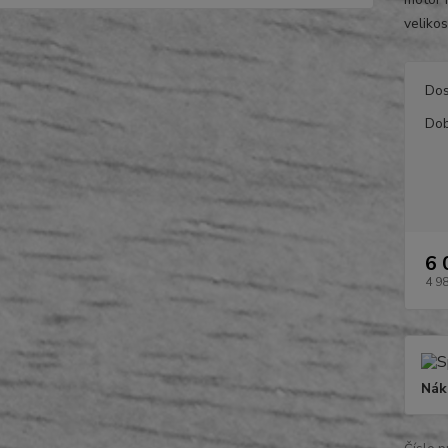
veliko
Dos
Dob
6 
4 9
Nák