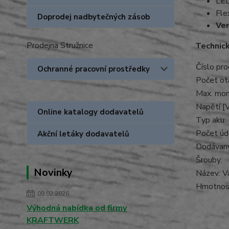
LED
Fle
Doprodej nadbytečných zásob
Ver
Prodejna Stružnice
Technic
Číslo pro
Ochranné pracovní prostředky
Počet otá
Max. mom
Napětí [V
Online katalogy dodavatelů
Typ aku:
Počet úde
Akční letáky dodavatelů
Dodávaný
Šrouby:
Novinky
Název: Va
Hmotnost 
09.02.2026
Výhodná nabídka od firmy
KRAFTWERK