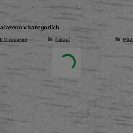
zařazeno v kategoriích
dí Milwaukee
Nářadí
M12