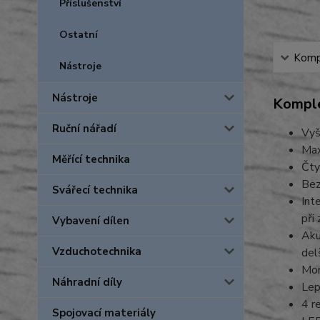
Příslušenství
Ostatní
Kompl
Nástroje
Nástroje
Komple
Ruční nářadí
Vyš
Max
Měřící technika
Čty
Bez
Svářecí technika
Int
při 
Vybavení dílen
Aku
Vzduchotechnika
del
Mon
Náhradní díly
Lep
4 r
Spojovací materiály