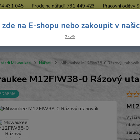
774 431 045 --- Prodejna nářadí: 731 449 423 --- Pracovní oděvy S
Obchodní podmínky
Kontakty Česká Lípa
 zde na E-shopu nebo zakoupit v naši
Nevíte
Hledat
Zavřít
731 
8.00 h
ářadí Milwaukee
Nářadí
Milwaukee M12FIW38-0 Rázový utahovák
waukee M12FIW38-0 Rázový uta
 ZDARMA
M12 
Vyšší 
utahov
zaruču
motor 