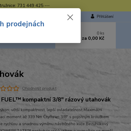
tružnice: 731 449 425 ---
Přihlášení
ch prodejnách
 si rady? Zavolejte.
0
ks
449 423
za
0,00 Kč
od. - 16.00 hod.
hovák
Ohodnotit produkt
FUEL™ kompaktní 3/8″ rázový utahovák
výkon, větší kompaktnost, lepší ovladatelnost Maximální
ací moment až 339 Nm Čtyřhran 3/8″ s pojistným kroužkem
je rychlou a snadnou výměnu nástrčného klíče Bezuhlíkový
POWERSTATE™ poskytuje vyšší výkon a vyznačuje se menší