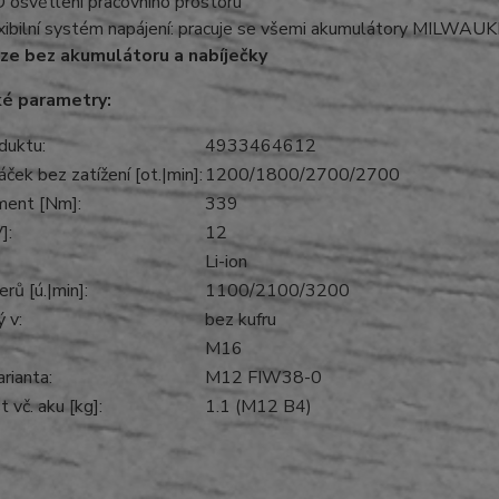
 osvětlení pracovního prostoru
xibilní systém napájení: pracuje se všemi akumulátory MILW
ze bez akumulátoru a nabíječky
ké parametry:
duktu:
4933464612
ček bez zatížení [ot.|min]:
1200/1800/2700/2700
ent [Nm]:
339
]:
12
Li-ion
rů [ú.|min]:
1100/2100/3200
 v:
bez kufru
M16
rianta:
M12 FIW38-0
vč. aku [kg]:
1.1 (M12 B4)