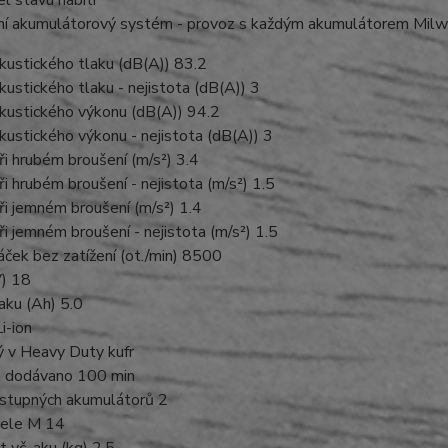
ilní akumulátorový systém - provoz s každým akumulátorem Mi
kustického tlaku (dB(A)) 83.2
kustického tlaku - nejistota (dB(A)) 3
kustického výkonu (dB(A)) 94.2
kustického výkonu - nejistota (dB(A)) 3
ři hrubém broušení (m/s²) 3.4
ři hrubém broušení - nejistota (m/s²) 1.5
ři jemném broušení (m/s²) 1.4
ři jemném broušení - nejistota (m/s²) 1.5
ček bez zatížení (ot./min) 8500
V) 18
aku (Ah) 5.0
i-ion
 v Heavy Duty kufr
a dodávano 100 min
stupných akumulátorů 2
dele M 14
vč. aku (kg) 2.5