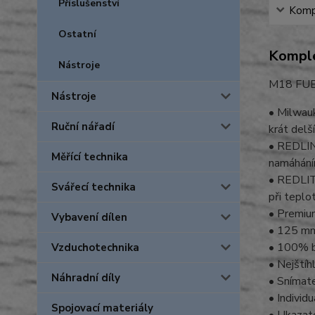
Příslušenství
Kompl
Ostatní
Komple
Nástroje
M18 FUE
Nástroje
• Milwau
Ruční nářadí
krát delš
• REDLINK
Měřící technika
namáhán
• REDLITH
Svářecí technika
při teplo
• Premium
Vybavení dílen
• 125 mm 
• 100% b
Vzduchotechnika
• Nejštíh
Náhradní díly
• Snímate
• Individ
Spojovací materiály
• Ukazate