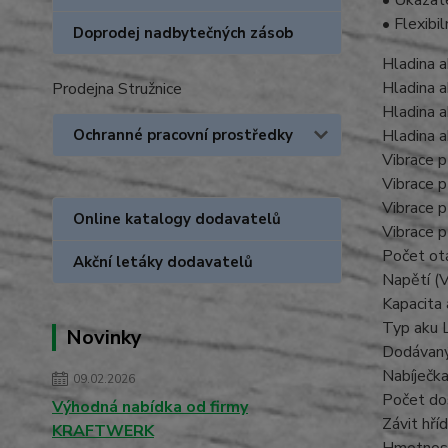
• Flexib
Doprodej nadbytečných zásob
Hladina a
Hladina a
Prodejna Stružnice
Hladina a
Hladina a
Ochranné pracovní prostředky
Vibrace p
Vibrace p
Vibrace p
Online katalogy dodavatelů
Vibrace p
Počet otá
Akční letáky dodavatelů
Napětí (
Kapacita 
Typ aku L
Novinky
Dodávaný
Nabíječk
09.02.2026
Počet do
Výhodná nabídka od firmy
Závit hří
KRAFTWERK
Hmotnost 