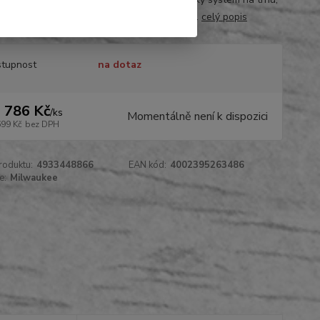
 proti přetížení chrání nářadí i akumulátor...
celý popis
tupnost
na dotaz
 786 Kč
/
ks
Momentálně není k dispozici
699 Kč
bez DPH
roduktu:
4933448866
EAN kód:
4002395263486
e:
Milwaukee