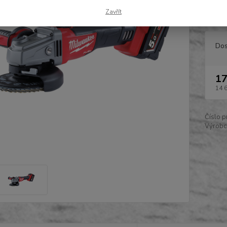
ochrana
Zavřít
Dos
17
14 
Číslo p
Výrobc