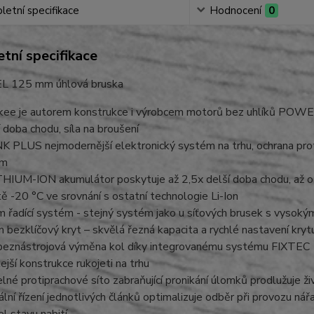
etní specifikace
Hodnocení
0
tní specifikace
L 125 mm úhlová bruska
kee je autorem konstrukce i výrobcem motorů bez uhlíků POWER
í doba chodu, síla na broušení
 PLUS nejmodernější elektronický systém na trhu, ochrana proti
ím
IUM-ION akumulátor poskytuje až 2,5x delší doba chodu, až o 20%
tě -20 °C ve srovnání s ostatní technologie Li-Ion
 řadící systém - stejný systém jako u síťových brusek s vysok
bezklíčový kryt – skvělá řezná kapacita a rychlé nastavení kryt
eznástrojová výměna kol díky integrovanému systému FIXTEC
lejší konstrukce rukojeti na trhu
lné protiprachové síto zabraňující pronikání úlomků prodlužuje 
uální řízení jednotlivých článků optimalizuje odběr při provozu nář
l stavu nabití