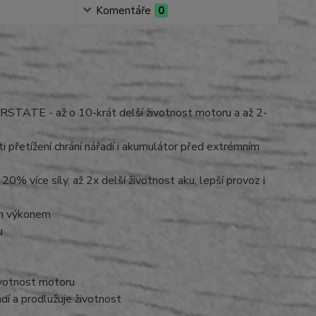
Komentáře
0
STATE - až o 10-krát delší životnost motoru a až 2-
 přetížení chrání nářadí i akumulátor před extrémním
 více síly, až 2x delší životnost aku, lepší provoz i
ým výkonem
u
životnost motoru
adí a prodlužuje životnost