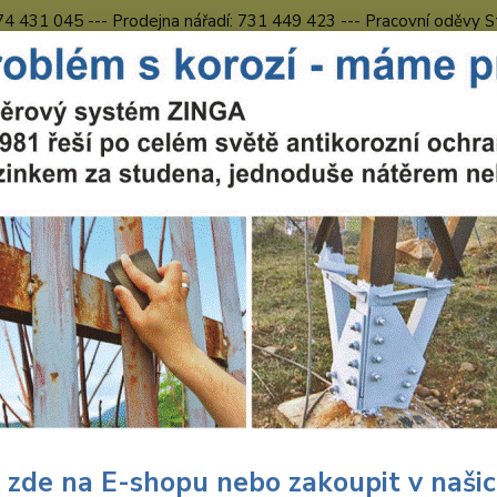
774 431 045 --- Prodejna nářadí: 731 449 423 --- Pracovní oděvy S
Obchodní podmínky
Kontakty Česká Lípa
Nevíte
Hledat
731 
8.00 h
ářadí Milwaukee
Nářadí
Milwaukee M18 CAG125X-502X úhlová br
waukee M18 CAG125X-502X úhlo
 ZDARMA
aku 
M18 FU
konstr
krát de
 zde na E-shopu nebo zakoupit v naši
brouše