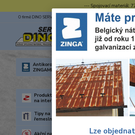
--- Spojovací materiál: 
O firmě DINO SERVIS s.r.o.
ZINGA
Fotogalerie z výstav
Úvod
N
Antikorozní nátěry
ZINGAMETALL
Mil
Doprava
Produkty za nejnižší cenu
na internetu
Tipy na dárky pro kutily a
řemeslníky
Lze objednat
Akční nabídka