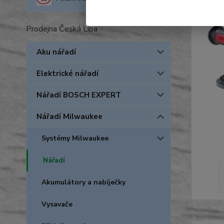
Prodejna Česká Lípa
Aku nářadí
Elektrické nářadí
Nářadí BOSCH EXPERT
Nářadí Milwaukee
Systémy Milwaukee
Nářadí
Akumulátory a nabíječky
Vysavače