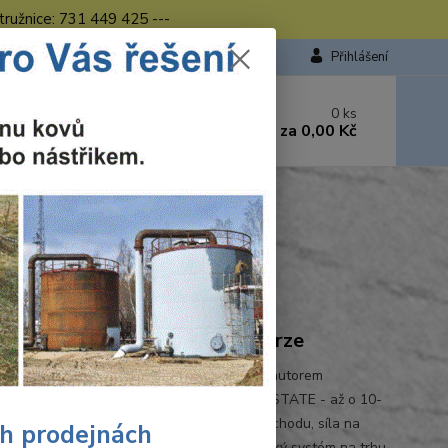
tružnice: 731 449 425 ---
Přihlášení
 si rady? Zavolejte.
0
ks
449 423
za
0,00 Kč
od. - 16.00 hod.
uska
vá bruska
Ohodnotit produkt
nářadí, FUEL, 125 mm, plná verze
EL 125 mm úhlová bruska • Milwaukee je autorem
ukce i výrobcem motorů bez uhlíků POWERSTATE - až o 10-
lší životnost motoru a až 2-krát delší doba chodu, síla na
ch prodejnách
ní• REDLINK PLUS nejmodernější elektronický systém na trhu,