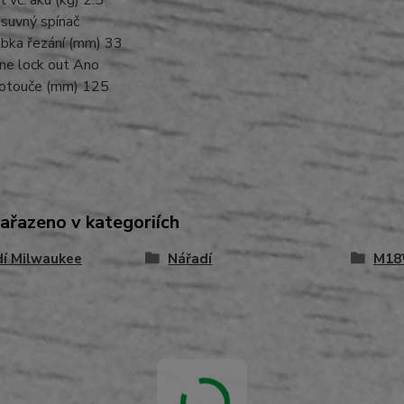
suvný spínač
ubka řezání (mm) 33
ne lock out Ano
otouče (mm) 125
zařazeno v kategoriích
dí Milwaukee
Nářadí
M18