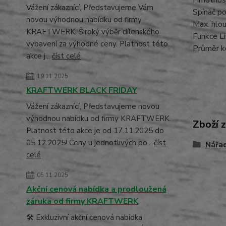
Vážení zákaznící, Představujeme Vám
Spínač po
novou výhodnou nabídku od firmy
Max. hlo
KRAFTWERK. Široký výběr dílenského
Funkce Li
vybavení za výhodné ceny. Platnost této
Průměr k
akce j...
číst celé
19.11.2025
KRAFTWERK BLACK FRIDAY
Vážení zákaznící, Představujeme novou
výhodnou nabídku od firmy KRAFTWERK.
Zboží 
Platnost této akce je od 17.11.2025 do
05.12.2025! Ceny u jednotlivých po...
číst
Nářa
celé
05.11.2025
Akční cenová nabídka a prodloužená
záruka od firmy KRAFTWERK
🛠️ Exkluzivní akční cenová nabídka