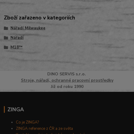
Zboží zařazeno v kategoriích
Nářadí Milwaukee
Nářadí
M18™
DINO
SERVI
S
s.r.o.
Stroje, nářadí, ochranné pracovní prostředky
Již od roku 1990
ZINGA
Co je ZINGA?
ZINGA reference z ČR a ze světa