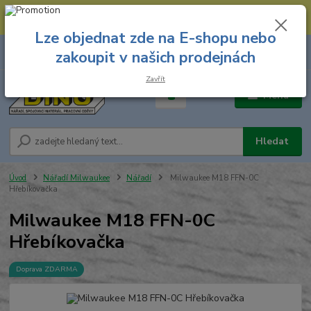
--- Spojovací materiál: 774 431 045 --- Prodejna nářadí: 731 449 423 --
- Pracovní oděvy Stružnice: 731 449 425 ---
Lze objednat zde na E-shopu nebo
0
ks
731 449 423
zakoupit v našich prodejnách
za
0,00 Kč
8.00 hod. - 16.00 hod.
Zavřít
Menu
Hledat
Úvod
Nářadí Milwaukee
Nářadí
Milwaukee M18 FFN-0C
Hřebíkovačka
Milwaukee M18 FFN-0C
Hřebíkovačka
Doprava ZDARMA