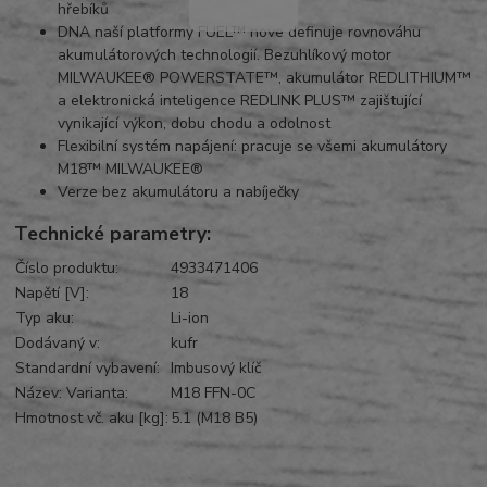
hřebíků
DNA naší platformy FUEL™ nove definuje rovnováhu
akumulátorových technologií. Bezuhlíkový motor
MILWAUKEE® POWERSTATE™, akumulátor REDLITHIUM™
a elektronická inteligence REDLINK PLUS™ zajištující
vynikající výkon, dobu chodu a odolnost
Flexibilní systém napájení: pracuje se všemi akumulátory
M18™ MILWAUKEE®
Verze bez akumulátoru a nabíječky
Technické parametry:
Číslo produktu:
4933471406
Napětí [V]:
18
Typ aku:
Li-ion
Dodávaný v:
kufr
Standardní vybavení:
Imbusový klíč
Název: Varianta:
M18 FFN-0C
Hmotnost vč. aku [kg]:
5.1 (M18 B5)