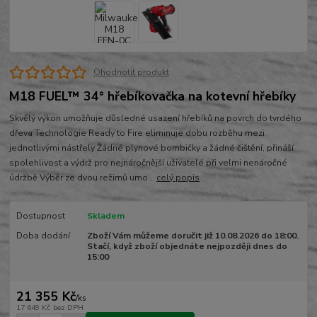
Ohodnotit produkt
M18 FUEL™ 34° hřebíkovačka na kotevní hřebíky
Skvělý výkon umožňuje důsledné usazení hřebíků na povrch do tvrdého
dřeva Technologie Ready to Fire eliminuje dobu rozběhu mezi
jednotlivými nástřely Žádné plynové bombičky a žádné čištění, přináší
spolehlivost a výdrž pro nejnáročnější uživatelé při velmi nenáročné
údržbě Výběr ze dvou režimů umo...
celý popis
Dostupnost
Skladem
Doba dodání
Zboží Vám můžeme doručit již 10.08.2026 do 18:00.
Stačí, když zboží objednáte nejpozději dnes do
15:00
21 355 Kč
/
ks
17 649 Kč
bez DPH