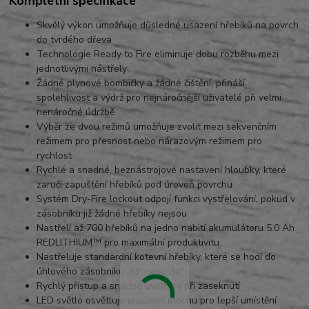
Kompletní specifikace
Skvělý výkon umožňuje důsledné usazení hřebíků na povrch
do tvrdého dřeva
Technologie Ready to Fire eliminuje dobu rozběhu mezi
jednotlivými nástřely
Žádné plynové bombičky a žádné čištění, přináší
spolehlivost a výdrž pro nejnáročnější uživatelé při velmi
nenáročné údržbě
Výběr ze dvou režimů umožňuje zvolit mezi sekvenčním
režimem pro přesnost nebo nárazovým režimem pro
rychlost
Rychlé a snadné, beznástrojové nastavení hloubky, které
zaručí zapuštění hřebíků pod úroveň povrchu
Systém Dry-Fire lockout odpojí funkci vystřelování, pokud v
zásobníku již žádné hřebíky nejsou
Nastřelí až 700 hřebíků na jedno nabití akumulátoru 5.0 Ah
REDLITHIUM™ pro maximální produktivitu.
Nastřeluje standardní kotevní hřebíky, které se hodí do
úhlového zásobníku 30° nebo 34°
Rychlý přístup a snadné uvolnění při zaseknutí
LED světlo osvětluje pracovní plochu pro lepší umístění