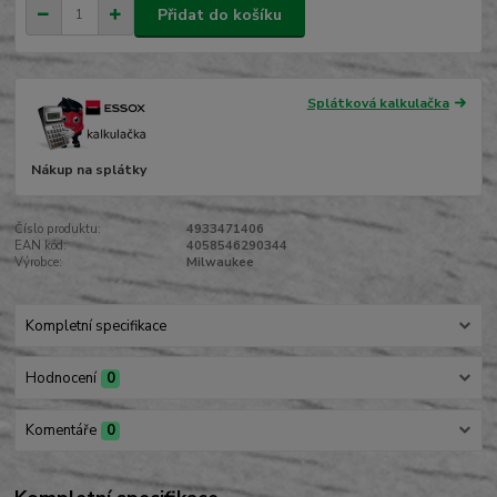
Přidat do košíku
Splátková kalkulačka
Nákup na splátky
Číslo produktu:
4933471406
EAN kód:
4058546290344
Výrobce:
Milwaukee
Kompletní specifikace
Hodnocení
0
Komentáře
0