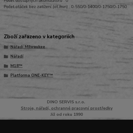
Počet dostupných akumulátorů : 0
Počet otáček bez zatížení (ot./min) :
0-550/0-1400/0-1750/0-1750
Zboží zařazeno v kategoriích
Nářadí Milwaukee
Nářadí
M18™
Platforma ONE-KEY™
DINO
SERVI
S
s.r.o.
Stroje, nářadí, ochranné pracovní prostředky
Již od roku 1990