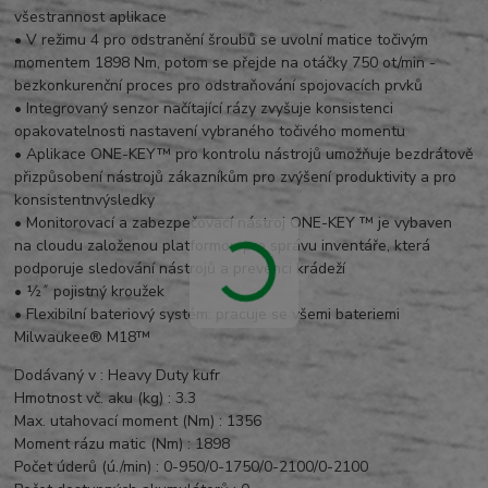
všestrannost aplikace
•
V režimu 4 pro odstranění šroubů se uvolní matice točivým
momentem 1898 Nm, potom se přejde na otáčky 750 ot/min -
bezkonkurenční proces pro odstraňování spojovacích prvků
•
Integrovaný senzor načítající rázy zvyšuje konsistenci
opakovatelnosti nastavení vybraného točivého momentu
•
Aplikace ONE-KEY™ pro kontrolu nástrojů umožňuje bezdrátově
přizpůsobení nástrojů zákazníkům pro zvýšení produktivity a pro
konsistentn
výsledky
•
Monitorovací a zabezpečovací nástroj ONE-KEY ™ je vybaven
na cloudu založenou platformou pro správu inventáře, která
podporuje sledování nástrojů a prevenci krádeží
•
½˝ pojistný kroužek
•
Flexibilní bateriový systém: pracuje se všemi bateriemi
Milwaukee® M18™
Dodávaný v : Heavy Duty kufr
Hmotnost vč. aku (kg) : 3.3
Max. utahovací moment (Nm) : 1356
Moment rázu matic (Nm) : 1898
Počet úderů (ú./min) :
0-950/0-1750/0-2100/0-2100