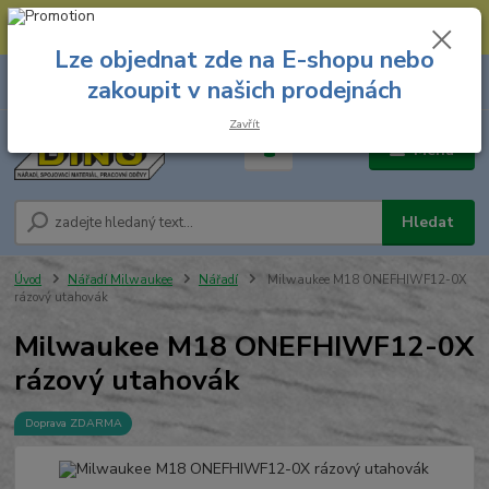
--- Spojovací materiál: 774 431 045 --- Prodejna nářadí: 731 449 423 --
- Pracovní oděvy Stružnice: 731 449 425 ---
Lze objednat zde na E-shopu nebo
0
ks
731 449 423
zakoupit v našich prodejnách
za
0,00 Kč
8.00 hod. - 16.00 hod.
Zavřít
Menu
Hledat
Úvod
Nářadí Milwaukee
Nářadí
Milwaukee M18 ONEFHIWF12-0X
rázový utahovák
Milwaukee M18 ONEFHIWF12-0X
rázový utahovák
Doprava ZDARMA