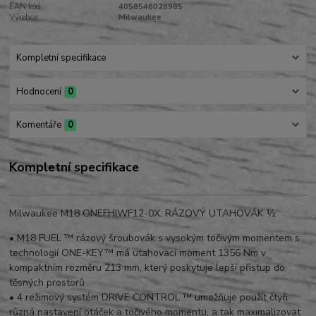
EAN kód:
4058546028985
Výrobce:
Milwaukee
Kompletní specifikace
Hodnocení
0
Komentáře
0
Kompletní specifikace
Milwaukee M18 ONEFHIWF12-0X, RÁZOVÝ UTAHOVÁK ½
•
M18 FUEL ™ rázový šroubovák s vysokým točivým momentem s
technologií ONE-KEY™ má utahovací moment 1356 Nm v
kompaktním rozměru 213 mm, který poskytuje lepší přístup do
těsných prostorů
•
4 režimový systém DRIVE CONTROL ™ umožňuje použít čtyři
různá nastavení otáček a točivého momentu, a tak maximalizovat