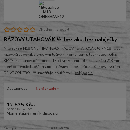
Ohodnotit produkt
RÁZOVÝ UTAHOVÁK ½, bez aku, bez nabíječky
Milwaukee M18 ONEFHIWF12-0X, RÁZOVÝ UTAHOVÁK ½ • M18 FUEL ™
rázový šroubovák s vysokým točivým momentem s technologií ONE-
KEY™ má utahovací moment 1356 Nm v kompaktním rozměru 213 mm,
který poskytuje lepší přístup do těsných prostorů• 4 režimový systém
DRIVE CONTROL ™ umožňuje použít čtyř...
celý popis
Dostupnost
Není skladem
12 825 Kč
/
ks
10 599 Kč
bez DPH
Momentálně není k dispozici
Číslo produktu:
4933459726