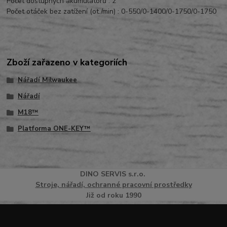
Počet dostupných akumulátorů : 2
Počet otáček bez zatížení (ot./min) :
0-550/0-1400/0-1750/0-1750
Zboží zařazeno v kategoriích
Nářadí Milwaukee
Nářadí
M18™
Platforma ONE-KEY™
DINO
SERVI
S
s.r.o.
Stroje, nářadí, ochranné pracovní prostředky
Již od roku 1990