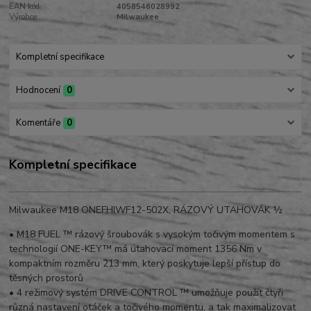
EAN kód:
4058546028992
Výrobce:
Milwaukee
Kompletní specifikace
Hodnocení
0
Komentáře
0
Kompletní specifikace
Milwaukee M18 ONEFHIWF12-502X, RÁZOVÝ UTAHOVÁK ½
•
M18 FUEL ™ rázový šroubovák s vysokým točivým momentem s
technologií ONE-KEY™ má utahovací moment 1356 Nm v
kompaktním rozměru 213 mm, který poskytuje lepší přístup do
těsných prostorů
•
4 režimový systém DRIVE CONTROL ™ umožňuje použít čtyři
různá nastavení otáček a točivého momentu, a tak maximalizovat