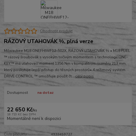
Ohodnotit produkt
RÁZOVÝ UTAHOVÁK ½, plná verze
Milwaukee M18 ONEFHIWF12-502X, RÁZOVÝ UTAHOVÁK ½ • M18 FUEL
™ rázový šroubovák s vysokým točivým momentem s technologií ONE-
KEY™ má utahovací moment 1356 Nm v kompaktním rozměru 213 mm,
který poskytuje lepší přístup do těsných prostorů• 4 režimový systém
DRIVE CONTROL ™ umožňuje použít čt...
celý popis
Dostupnost
na dotaz
22 650 Kč
/
ks
18 719 Kč
bez DPH
Momentálně není k dispozici
Číslo produktu:
4933459727