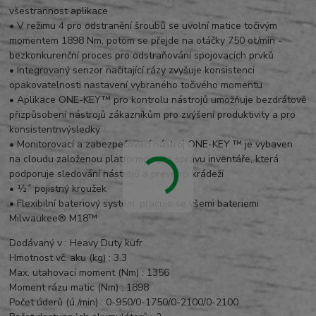
všestrannost aplikace
•
V režimu 4 pro odstranění šroubů se uvolní matice točivým
momentem 1898 Nm, potom se přejde na otáčky 750 ot/min -
bezkonkurenční proces pro odstraňování spojovacích prvků
•
Integrovaný senzor načítající rázy zvyšuje konsistenci
opakovatelnosti nastavení vybraného točivého momentu
•
Aplikace ONE-KEY™ pro kontrolu nástrojů umožňuje bezdrátově
přizpůsobení nástrojů zákazníkům pro zvýšení produktivity a pro
konsistentn
výsledky
•
Monitorovací a zabezpečovací nástroj ONE-KEY ™ je vybaven
na cloudu založenou platformou pro správu inventáře, která
podporuje sledování nástrojů a prevenci krádeží
•
½˝ pojistný kroužek
•
Flexibilní bateriový systém: pracuje se všemi bateriemi
Milwaukee® M18™
Dodávaný v : Heavy Duty kufr
Hmotnost vč. aku (kg) : 3.3
Max. utahovací moment (Nm) : 1356
Moment rázu matic (Nm) : 1898
Počet úderů (ú./min) :
0-950/0-1750/0-2100/0-2100