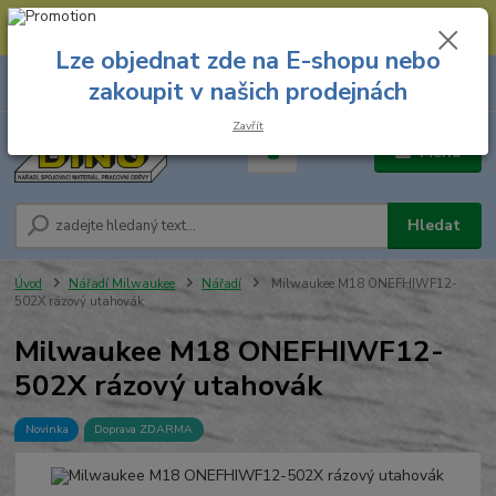
--- Spojovací materiál: 774 431 045 --- Prodejna nářadí: 731 449 423 --
- Pracovní oděvy Stružnice: 731 449 425 ---
Lze objednat zde na E-shopu nebo
0
ks
731 449 423
zakoupit v našich prodejnách
za
0,00 Kč
8.00 hod. - 16.00 hod.
Zavřít
Menu
Hledat
Úvod
Nářadí Milwaukee
Nářadí
Milwaukee M18 ONEFHIWF12-
502X rázový utahovák
Milwaukee M18 ONEFHIWF12-
502X rázový utahovák
Novinka
Doprava ZDARMA