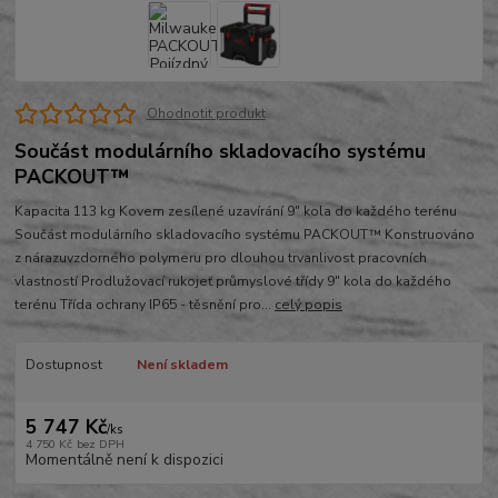
Ohodnotit produkt
Součást modulárního skladovacího systému
PACKOUT™
Kapacita 113 kg Kovem zesílené uzavírání 9″ kola do každého terénu
Součást modulárního skladovacího systému PACKOUT™ Konstruováno
z nárazuvzdorného polymeru pro dlouhou trvanlivost pracovních
vlastností Prodlužovací rukojeť průmyslové třídy 9″ kola do každého
terénu Třída ochrany IP65 - těsnění pro...
celý popis
Dostupnost
Není skladem
5 747 Kč
/
ks
4 750 Kč
bez DPH
Momentálně není k dispozici