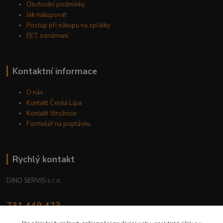
Obchodní podmínky
Jak nakupovat
Postup při nákupu na splátky
EET oznámení
Kontaktní informace
O nás
Kontakt Česká Lípa
Kontakt Stružnice
Formulář na poptávku
Rychlý kontakt
DINO SERVIS s.r.o.
731 449 423
8.00 hod. - 16.00 hod.