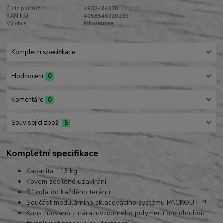
Číslo produktu:
4932464078
EAN kód:
4058546220235
Výrobce:
Milwaukee
Kompletní specifikace
Hodnocení
0
Komentáře
0
Související zboží
5
Kompletní specifikace
Kapacita 113 kg
Kovem zesílené uzavírání
9″ kola do každého terénu
Součást modulárního skladovacího systému PACKOUT™
Konstruováno z nárazuvzdorného polymeru pro dlouhou