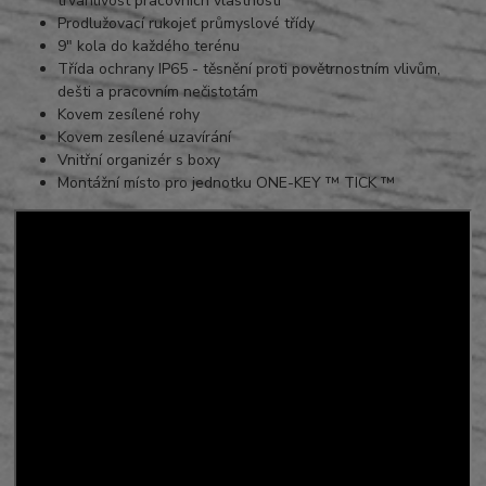
trvanlivost pracovních vlastností
Prodlužovací rukojeť průmyslové třídy
9″ kola do každého terénu
Třída ochrany IP65 - těsnění proti povětrnostním vlivům,
dešti a pracovním nečistotám
Kovem zesílené rohy
Kovem zesílené uzavírání
Vnitřní organizér s boxy
Montážní místo pro jednotku ONE-KEY ™ TICK ™