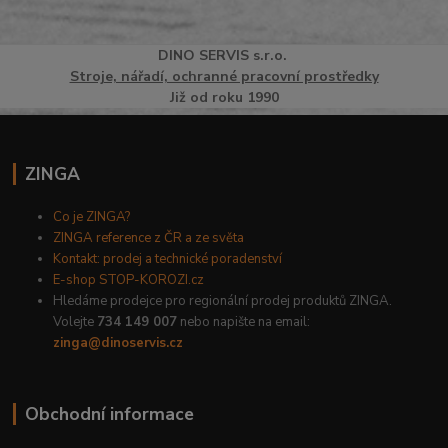
DINO
SERVI
S
s.r.o.
Stroje, nářadí, ochranné pracovní prostředky
Již od roku 1990
ZINGA
Co je ZINGA?
ZINGA reference z ČR a ze světa
Kontakt: prodej a technické poradenství
E-shop STOP-KOROZI.cz
Hledáme prodejce pro regionální prodej produktů ZINGA.
Volejte
734 149 007
nebo napište na email:
zinga@dinoservis.cz
Obchodní informace