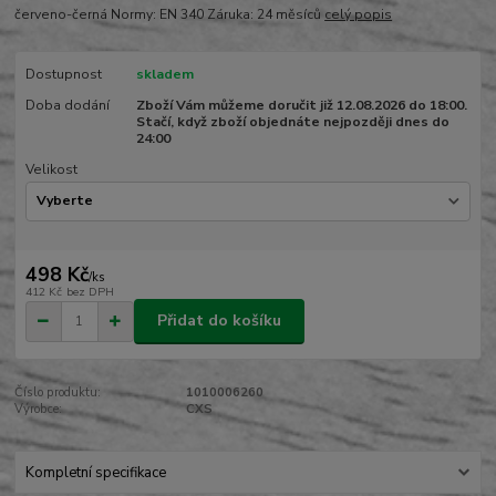
červeno-černá Normy: EN 340 Záruka: 24 měsíců
celý popis
Dostupnost
skladem
Doba dodání
Zboží Vám můžeme doručit již 12.08.2026 do 18:00.
Stačí, když zboží objednáte nejpozději dnes do
24:00
Velikost
498 Kč
/
ks
412 Kč
bez DPH
Přidat do košíku
Číslo produktu:
1010006260
Výrobce:
CXS
Kompletní specifikace