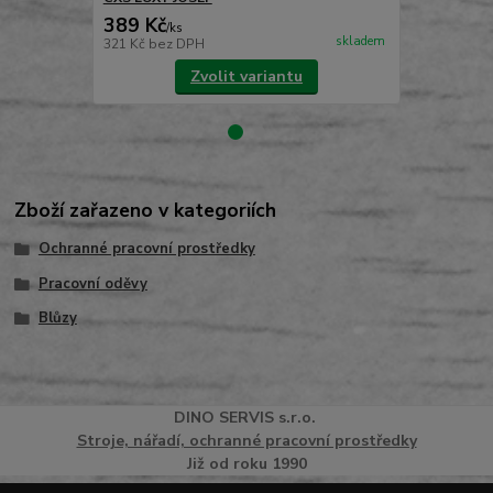
389 Kč
489 Kč
/
ks
/
ks
skladem
321 Kč
bez DPH
404 Kč
bez 
Zvolit variantu
Zboží zařazeno v kategoriích
Ochranné pracovní prostředky
Pracovní oděvy
Blůzy
DINO
SERVI
S
s.r.o.
Stroje, nářadí, ochranné pracovní prostředky
Již od roku 1990