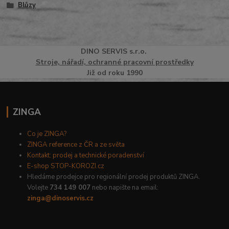
Blůzy
DINO
SERVI
S
s.r.o.
Stroje, nářadí, ochranné pracovní prostředky
Již od roku 1990
ZINGA
Co je ZINGA?
ZINGA reference z ČR a ze světa
Kontakt: prodej a technické poradenství
E-shop STOP-KOROZI.cz
Hledáme prodejce pro regionální prodej produktů ZINGA.
Volejte
734 149 007
nebo napište na email:
zinga@dinoservis.cz