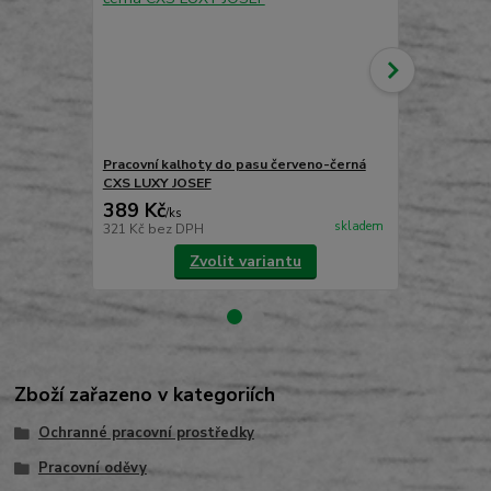
Pracovní kalhoty do pasu červeno-černá
Pracovní ka
CXS LUXY JOSEF
CXS LUXY R
389 Kč
489 Kč
/
ks
/
ks
skladem
321 Kč
bez DPH
404 Kč
bez 
Zvolit variantu
Zboží zařazeno v kategoriích
Ochranné pracovní prostředky
Pracovní oděvy