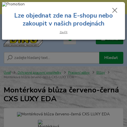
--- Spojovací materiál: 774 431 045 --- Prodejna nářadí: 731 449 423 --
- Pracovní oděvy Stružnice: 731 449 425 ---
Lze objednat zde na E-shopu nebo
0
ks
731 449 423
zakoupit v našich prodejnách
za
0,00 Kč
8.00 hod. - 16.00 hod.
Zavřít
Menu
Hledat
Úvod
Ochranné pracovní prostředky
Pracovní oděvy
Blůzy
Montérková blůza červeno-černá CXS LUXY EDA
Montérková blůza červeno-černá
CXS LUXY EDA