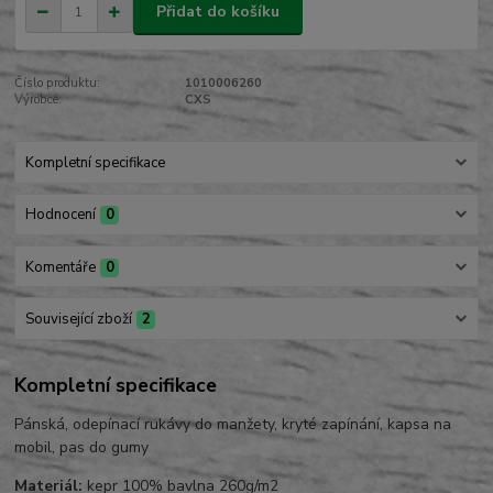
Přidat do košíku
Číslo produktu:
1010006260
Výrobce:
CXS
Kompletní specifikace
Hodnocení
0
Komentáře
0
Související zboží
2
Kompletní specifikace
Pánská, odepínací rukávy do manžety, kryté zapínání, kapsa na
mobil, pas do gumy
Materiál:
kepr 100% bavlna 260g/m2