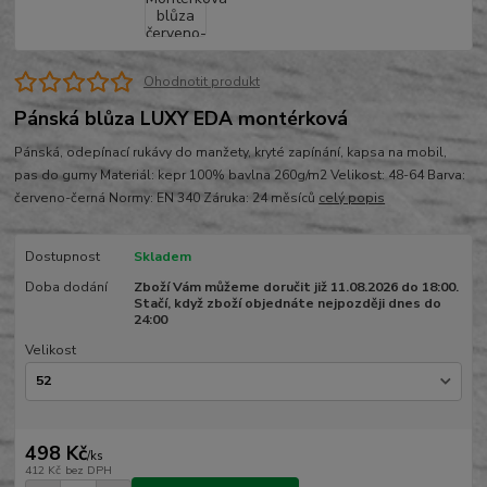
Ohodnotit produkt
Pánská blůza LUXY EDA montérková
Pánská, odepínací rukávy do manžety, kryté zapínání, kapsa na mobil,
pas do gumy Materiál: kepr 100% bavlna 260g/m2 Velikost: 48-64 Barva:
červeno-černá Normy: EN 340 Záruka: 24 měsíců
celý popis
Dostupnost
Skladem
Doba dodání
Zboží Vám můžeme doručit již 11.08.2026 do 18:00.
Stačí, když zboží objednáte nejpozději dnes do
24:00
Velikost
498 Kč
/
ks
412 Kč
bez DPH