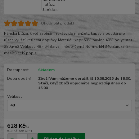
Ohodnotit produkt
Pánská blůza, kryté zapínání, rukávy do manžety, kapsy a poutka pro
různá využití, reflexní doplňky. Materiál: kepr 60% bavlna 40% polyester
280g/m2 Velikost: 48 - 64 Barva: hnědo-černá Normy: EN 340 Záruka: 24
měsíců
celý popis
Dostupnost
Skladem
Doba dodání
Zboží Vám můžeme doručit již 10.08.2026 do 18:00.
Stačí, když zboží objednáte nejpozději dnes do
15:00
Velikost
628 Kč
/
ks
519 Kč
bez DPH