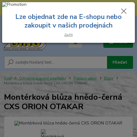
--- Spojovací materiál: 774 431 045 --- Prodejna nářadí: 731 449 423 --
- Pracovní oděvy Stružnice: 731 449 425 ---
Lze objednat zde na E-shopu nebo
0
ks
731 449 423
zakoupit v našich prodejnách
za
0,00 Kč
8.00 hod. - 16.00 hod.
Zavřít
Menu
Hledat
Úvod
Ochranné pracovní prostředky
Pracovní oděvy
Blůzy
Montérková blůza hnědo-černá CXS ORION OTAKAR
Montérková blůza hnědo-černá
CXS ORION OTAKAR