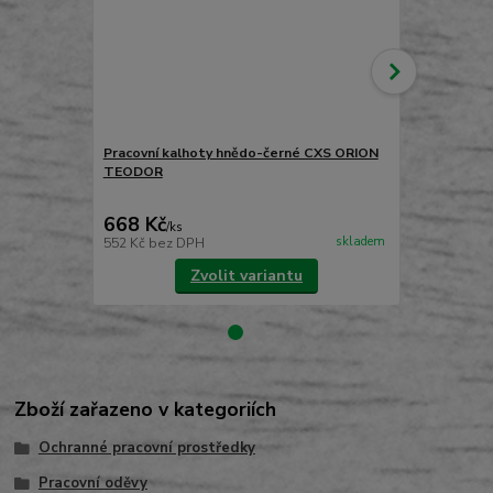
Pracovní kalhoty hnědo-černé CXS ORION
TEODOR
Pracovní ka
ORION KRY
668 Kč
698 Kč
/
ks
/
ks
skladem
552 Kč
bez DPH
577 Kč
bez 
Zvolit variantu
Zboží zařazeno v kategoriích
Ochranné pracovní prostředky
Pracovní oděvy