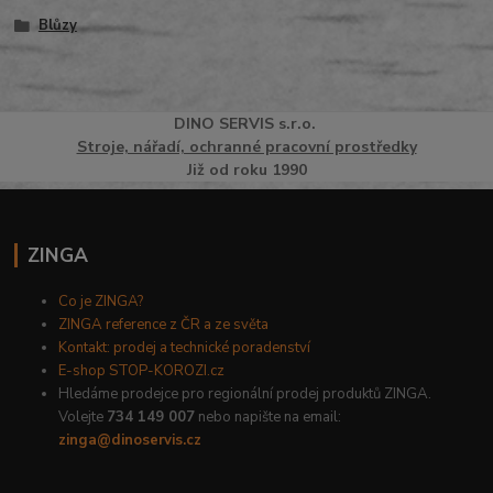
Blůzy
DINO
SERVI
S
s.r.o.
Stroje, nářadí, ochranné pracovní prostředky
Již od roku 1990
ZINGA
Co je ZINGA?
ZINGA reference z ČR a ze světa
Kontakt: prodej a technické poradenství
E-shop STOP-KOROZI.cz
Hledáme prodejce pro regionální prodej produktů ZINGA.
Volejte
734 149 007
nebo napište na email:
zinga@dinoservis.cz