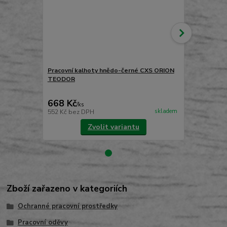
Pracovní kalhoty hnědo-černé CXS ORION
TEODOR
Pracovní ka
ORION KRY
668 Kč
698 Kč
/
ks
/
ks
skladem
552 Kč
bez DPH
577 Kč
bez 
Zvolit variantu
Zboží zařazeno v kategoriích
Ochranné pracovní prostředky
Pracovní oděvy