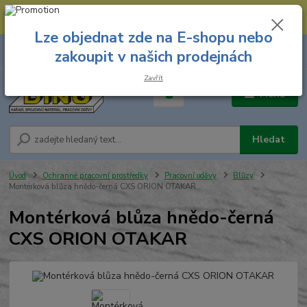
--- Spojovací materiál: 774 431 045 --- Prodejna nářadí: 731 449 423 --
- Pracovní oděvy Stružnice: 731 449 425 ---
Lze objednat zde na E-shopu nebo
0
ks
731 449 423
zakoupit v našich prodejnách
za
0,00 Kč
8.00 hod. - 16.00 hod.
Zavřít
Menu
Hledat
Úvod
Ochranné pracovní prostředky
Pracovní oděvy
Blůzy
Montérková blůza hnědo-černá CXS ORION OTAKAR
Montérková blůza hnědo-černá
CXS ORION OTAKAR