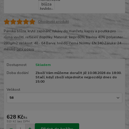
Ohodnotit produkt
Pánská blůza, kryté zapínání, rukávy do manžety, kapsy a poutka pro
různá využití, reflexní doplňky. Materiál: kepr 60% bavlna 40% polyester
280g/m2 Velikost: 48 - 64 Barva: hnědo-černá Normy: EN 340 Záruka: 24
měsíců
celý popis
Dostupnost
Skladem
Doba dodání
Zboží Vám můžeme doručit již 10.08.2026 do 18:00.
Stačí, když zboží objednáte nejpozději dnes do
15:00
Velikost
628 Kč
/
ks
519 Kč
bez DPH