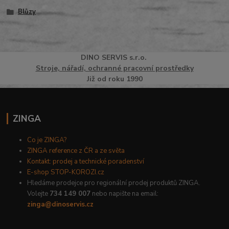
Blůzy
DINO
SERVI
S
s.r.o.
Stroje, nářadí, ochranné pracovní prostředky
Již od roku 1990
ZINGA
Co je ZINGA?
ZINGA reference z ČR a ze světa
Kontakt: prodej a technické poradenství
E-shop STOP-KOROZI.cz
Hledáme prodejce pro regionální prodej produktů ZINGA.
Volejte
734 149 007
nebo napište na email:
zinga@dinoservis.cz