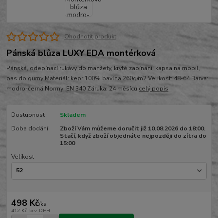
Ohodnotit produkt
Pánská blůza LUXY EDA montérková
Pánská, odepínací rukávy do manžety, kryté zapínání, kapsa na mobil,
pas do gumy Materiál: kepr 100% bavlna 260g/m2 Velikost: 48-64 Barva:
modro-černá Normy: EN 340 Záruka: 24 měsíců
celý popis
Dostupnost
Skladem
Doba dodání
Zboží Vám můžeme doručit již 10.08.2026 do 18:00.
Stačí, když zboží objednáte nejpozději do zítra do
15:00
Velikost
498 Kč
/
ks
412 Kč
bez DPH