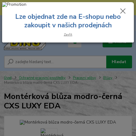
--- Spojovací materiál: 774 431 045 --- Prodejna nářadí: 731 449 423 --
- Pracovní oděvy Stružnice: 731 449 425 ---
Lze objednat zde na E-shopu nebo
0
ks
731 449 423
zakoupit v našich prodejnách
za
0,00 Kč
8.00 hod. - 16.00 hod.
Zavřít
Menu
Hledat
Úvod
Ochranné pracovní prostředky
Pracovní oděvy
Blůzy
Montérková blůza modro-černá CXS LUXY EDA
Montérková blůza modro-černá
CXS LUXY EDA