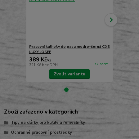
Pracovní kalhoty do pasu modro-černá CXS
Pracovní ka
LUXY JOSEF
CXS LUXY R
389 Kč
489 Kč
/
ks
/
ks
skladem
321 Kč
bez DPH
404 Kč
bez 
Zvolit variantu
Zboží zařazeno v kategoriích
Tipy na dárky pro kutily a řemeslníky
Ochranné pracovní prostředky