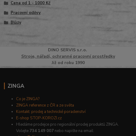
Cena od 1 - 1000 Kč
Pracovní oděvy
Blůzy
DINO
SERVI
S
s.r.o.
Stroje, nářadí, ochranné pracovní prostředky
Již od roku 1990
ZINGA
Co je ZINGA?
ZINGA reference z ČR a ze světa
Kontakt: prodej a technické poradenství
E-shop STOP-KOROZI.cz
Hledáme prodejce pro regionální prodej produktů ZINGA.
Volejte
734 149 007
nebo napište na email: