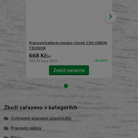
Pracovní kalhoty modro-černé CXS ORION
Pracovní ka
TEODOR
CXS ORION
668 Kč
698 Kč
/
ks
/
ks
skladem
552 Kč
bez DPH
577 Kč
bez 
Zvolit variantu
Zboží zařazeno v kategoriích
Ochranné pracovní prostředky
Pracovní oděvy
Blůzy