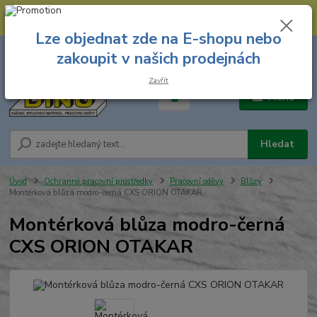
--- Spojovací materiál: 774 431 045 --- Prodejna nářadí: 731 449 423 --
- Pracovní oděvy Stružnice: 731 449 425 ---
Lze objednat zde na E-shopu nebo
0
ks
731 449 423
zakoupit v našich prodejnách
za
0,00 Kč
8.00 hod. - 16.00 hod.
Zavřít
Menu
Hledat
Úvod
Ochranné pracovní prostředky
Pracovní oděvy
Blůzy
Montérková blůza modro-černá CXS ORION OTAKAR
Montérková blůza modro-černá
CXS ORION OTAKAR