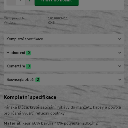
Přidat do košíku
Číslo produktu:
1010003411
Výrobce:
CXS
Kompletní specifikace
Hodnocení
0
Komentáře
0
Související zboží
2
Kompletní specifikace
Pánská blůza, kryté zapínání, rukávy do manžety, kapsy a poutka
pro různá využití, reflexní doplňky
Materiál:
kepr 60% bavlna 40% polyester 280g/m2