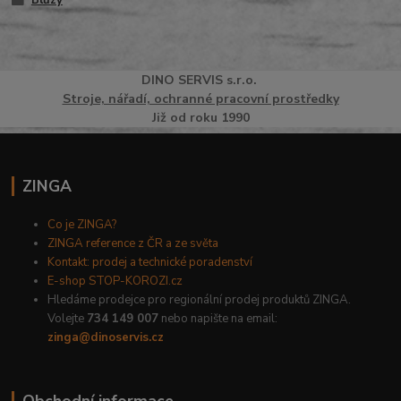
DINO
SERVI
S
s.r.o.
Stroje, nářadí, ochranné pracovní prostředky
Již od roku 1990
ZINGA
Co je ZINGA?
ZINGA reference z ČR a ze světa
Kontakt: prodej a technické poradenství
E-shop STOP-KOROZI.cz
Hledáme prodejce pro regionální prodej produktů ZINGA.
Volejte
734 149 007
nebo napište na email:
zinga@dinoservis.cz