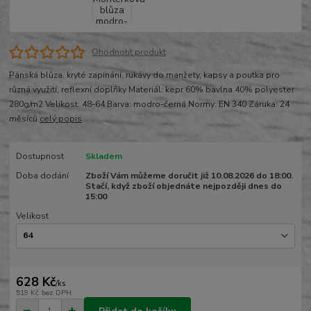
Ohodnotit produkt
Pánská blůza, kryté zapínání, rukávy do manžety, kapsy a poutka pro
různá využití, reflexní doplňky Materiál: kepr 60% bavlna 40% polyester
280g/m2 Velikost: 48-64 Barva: modro-černá Normy: EN 340 Záruka: 24
měsíců
celý popis
Dostupnost
Skladem
Doba dodání
Zboží Vám můžeme doručit již 10.08.2026 do 18:00.
Stačí, když zboží objednáte nejpozději dnes do
15:00
Velikost
628 Kč
/
ks
519 Kč
bez DPH