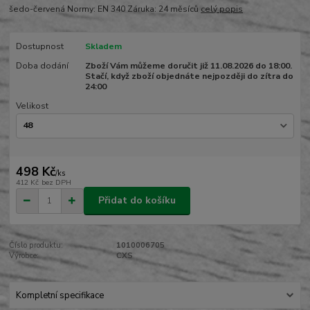
šedo-červená Normy: EN 340 Záruka: 24 měsíců
celý popis
Dostupnost
Skladem
Doba dodání
Zboží Vám můžeme doručit již 11.08.2026 do 18:00.
Stačí, když zboží objednáte nejpozději do zítra do
24:00
Velikost
498 Kč
/
ks
412 Kč
bez DPH
Přidat do košíku
Číslo produktu:
1010006705
Výrobce:
CXS
Kompletní specifikace