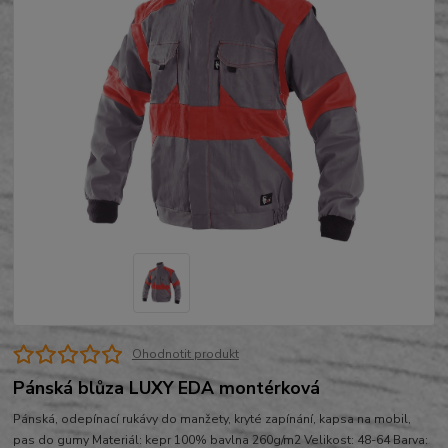
Ohodnotit produkt
Pánská blůza LUXY EDA montérková
Pánská, odepínací rukávy do manžety, kryté zapínání, kapsa na mobil,
pas do gumy Materiál: kepr 100% bavlna 260g/m2 Velikost: 48-64 Barva: