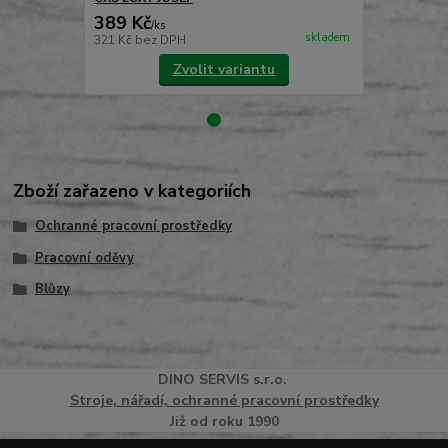
389 Kč
489 Kč
/
ks
/
ks
skladem
321 Kč
bez DPH
404 Kč
bez 
Zvolit variantu
Zboží zařazeno v kategoriích
Ochranné pracovní prostředky
Pracovní oděvy
Blůzy
DINO
SERVI
S
s.r.o.
Stroje, nářadí, ochranné pracovní prostředky
Již od roku 1990