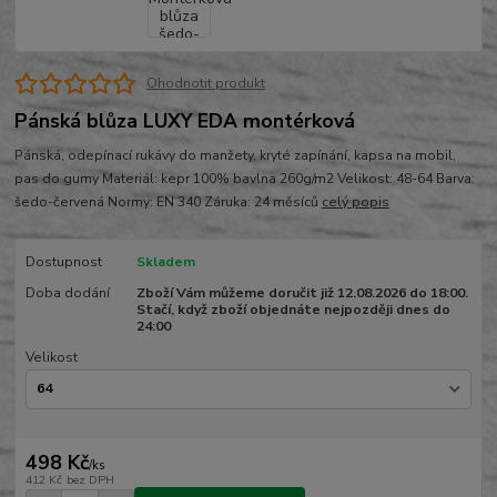
Ohodnotit produkt
Pánská blůza LUXY EDA montérková
Pánská, odepínací rukávy do manžety, kryté zapínání, kapsa na mobil,
pas do gumy Materiál: kepr 100% bavlna 260g/m2 Velikost: 48-64 Barva:
šedo-červená Normy: EN 340 Záruka: 24 měsíců
celý popis
Dostupnost
Skladem
Doba dodání
Zboží Vám můžeme doručit již 12.08.2026 do 18:00.
Stačí, když zboží objednáte nejpozději dnes do
24:00
Velikost
498 Kč
/
ks
412 Kč
bez DPH