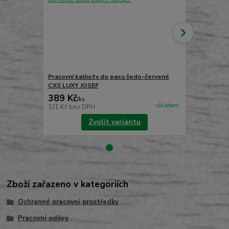
Pracovní kalhoty do pasu šedo-červené
Pracovní ka
CXS LUXY JOSEF
CXS LUXY R
389 Kč
489 Kč
/
ks
/
ks
skladem
321 Kč
bez DPH
404 Kč
bez 
Zvolit variantu
Zboží zařazeno v kategoriích
Ochranné pracovní prostředky
Pracovní oděvy