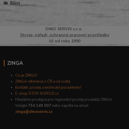
Blůzy
DINO
SERVI
S
s.r.o.
Stroje, nářadí, ochranné pracovní prostředky
Již od roku 1990
ZINGA
Co je ZINGA?
ZINGA reference z ČR a ze světa
Kontakt: prodej a technické poradenství
E-shop STOP-KOROZI.cz
Hledáme prodejce pro regionální prodej produktů ZINGA.
Volejte
734 149 007
nebo napište na email:
zinga@dinoservis.cz