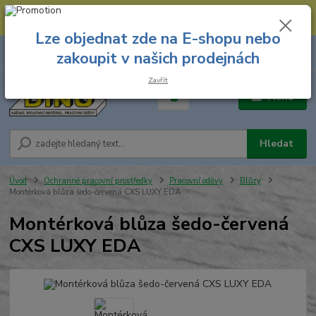
--- Spojovací materiál: 774 431 045 --- Prodejna nářadí: 731 449 423 --
- Pracovní oděvy Stružnice: 731 449 425 ---
Lze objednat zde na E-shopu nebo
0
ks
731 449 423
zakoupit v našich prodejnách
za
0,00 Kč
8.00 hod. - 16.00 hod.
Zavřít
Menu
Hledat
Úvod
Ochranné pracovní prostředky
Pracovní oděvy
Blůzy
Montérková blůza šedo-červená CXS LUXY EDA
Montérková blůza šedo-červená
CXS LUXY EDA