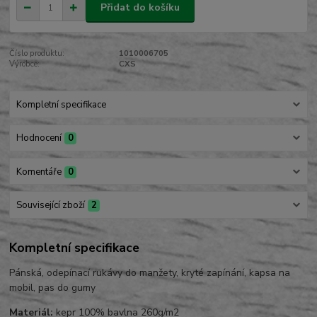
Přidat do košíku
Číslo produktu:
1010006705
Výrobce:
CXS
Kompletní specifikace
Hodnocení
0
Komentáře
0
Související zboží
2
Kompletní specifikace
Pánská, odepínací rukávy do manžety, kryté zapínání, kapsa na
mobil, pas do gumy
Materiál:
kepr 100% bavlna 260g/m2