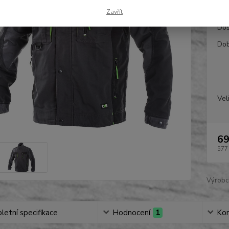
Zavřít
Dos
Dob
Vel
69
577
Výrobc
etní specifikace
Hodnocení
1
Ko