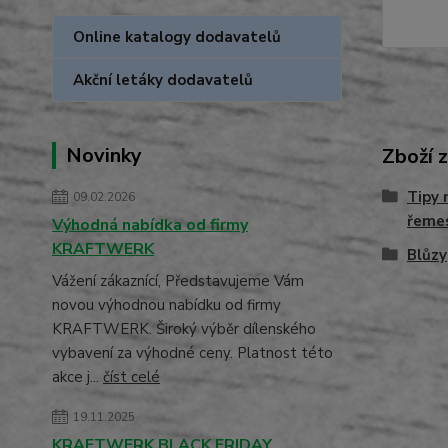
Online katalogy dodavatelů
Akční letáky dodavatelů
Novinky
Zboží 
Tipy 
09.02.2026
řemes
Výhodná nabídka od firmy
KRAFTWERK
Blůzy
Vážení zákaznící, Představujeme Vám
novou výhodnou nabídku od firmy
KRAFTWERK. Široký výběr dílenského
vybavení za výhodné ceny. Platnost této
akce j...
číst celé
19.11.2025
KRAFTWERK BLACK FRIDAY