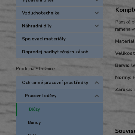
Vybavení dílen
Komple
Vzduchotechnika
Pánská bl
Náhradní díly
ramena v
Spojovací materiály
Materiál
Doprodej nadbytečných zásob
Velikost
Barva:
še
Prodejna Stružnice
Normy:
E
Ochranné pracovní prostředky
Záruka:
2
Pracovní oděvy
Blůzy
Bundy
Souvise