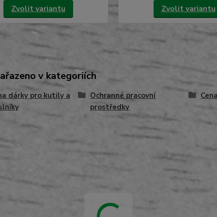
Zvolit variantu
Zvolit variantu
zařazeno v kategoriích
na dárky pro kutily a
Ochranné pracovní
Cena
lníky
prostředky