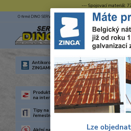
--- Spojovací materiál: 
O firmě DINO SERVIS s.r.o.
ZINGA
Fotogalerie z výstav
Úvod
O
Antikorozní nátěry
ZINGAMETALL
Mont
Produkty za nejnižší cenu
na internetu
Tipy na dárky pro kutily a
řemeslníky
Lze objednat
Akční nabídka