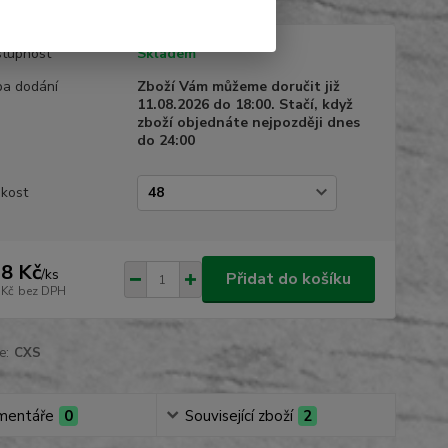
tupnost
Skladem
a dodání
Zboží Vám můžeme doručit již
11.08.2026 do 18:00. Stačí, když
zboží objednáte nejpozději dnes
do 24:00
ikost
8 Kč
/
ks
Přidat do košíku
 Kč
bez DPH
e:
CXS
mentáře
0
Související zboží
2