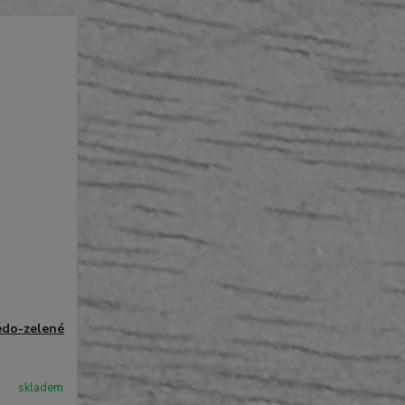
edo-zelené
skladem