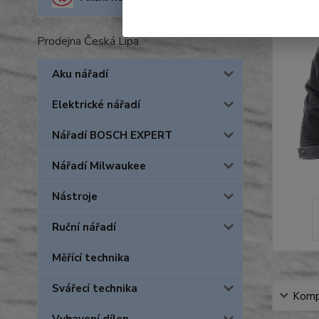
Prodejna Česká Lípa
Aku nářadí
Elektrické nářadí
Nářadí BOSCH EXPERT
Nářadí Milwaukee
Nástroje
Ruční nářadí
Měřící technika
Svářecí technika
Kompl