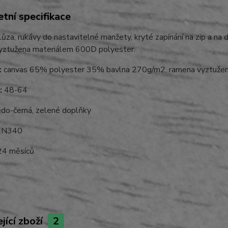
tní specifikace
ůza, rukávy do nastavitelné manžety, kryté zapínání na zip a na dr
yztužena materiálem 600D polyester.
:
canvas 65% polyester 35% bavlna 270g/m2, ramena vyztužen
:
48-64
do-černá, zelené doplňky
N340
4 měsíců
jící zboží
2