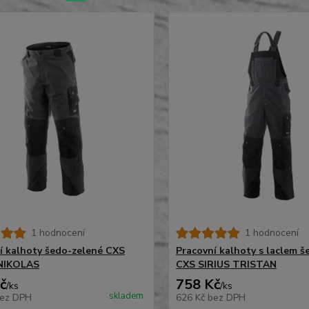
1 hodnocení
1 hodnocení
í kalhoty šedo-zelené CXS
Pracovní kalhoty s laclem š
 NIKOLAS
CXS SIRIUS TRISTAN
č
758 Kč
/
ks
/
ks
skladem
ez DPH
626 Kč
bez DPH