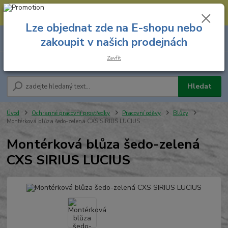
--- Spojovací materiál: 774 431 045 --- Prodejna nářadí: 731 449 423 --
- Pracovní oděvy Stružnice: 731 449 425 ---
Lze objednat zde na E-shopu nebo
0
ks
731 449 423
zakoupit v našich prodejnách
za
0,00 Kč
8.00 hod. - 16.00 hod.
Zavřít
Menu
Hledat
Úvod
Ochranné pracovní prostředky
Pracovní oděvy
Blůzy
Montérková blůza šedo-zelená CXS SIRIUS LUCIUS
Montérková blůza šedo-zelená
CXS SIRIUS LUCIUS