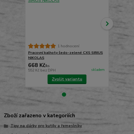
1 hodnocení
Pracovní kalhoty šedo-zelené CXS SIRIUS
Pracovní ka
NIKOLAS
CXS SIRIUS
668 Kč
758 Kč
/
ks
/
ks
skladem
552 Kč
bez DPH
626 Kč
bez 
Zvolit variantu
Zboží zařazeno v kategoriích
Tipy na dárky pro kutily a řemeslníky