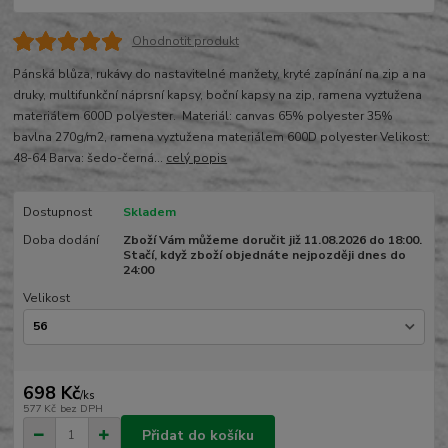
Ohodnotit produkt
Pánská blůza, rukávy do nastavitelné manžety, kryté zapínání na zip a na
druky, multifunkční náprsní kapsy, boční kapsy na zip, ramena vyztužena
materiálem 600D polyester. Materiál: canvas 65% polyester 35%
bavlna 270g/m2, ramena vyztužena materiálem 600D polyester Velikost:
48-64 Barva: šedo-černá...
celý popis
Dostupnost
Skladem
Doba dodání
Zboží Vám můžeme doručit již 11.08.2026 do 18:00.
Stačí, když zboží objednáte nejpozději dnes do
24:00
Velikost
698 Kč
/
ks
577 Kč
bez DPH
Přidat do košíku