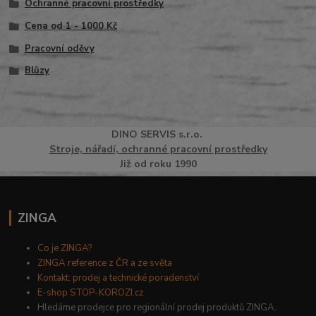
Ochranné pracovní prostředky
Cena od 1 - 1000 Kč
Pracovní oděvy
Blůzy
DINO
SERVI
S
s.r.o.
Stroje, nářadí, ochranné pracovní prostředky
Již od roku 1990
ZINGA
Co je ZINGA?
ZINGA reference z ČR a ze světa
Kontakt: prodej a technické poradenství
E-shop STOP-KOROZI.cz
Hledáme prodejce pro regionální prodej produktů ZINGA.