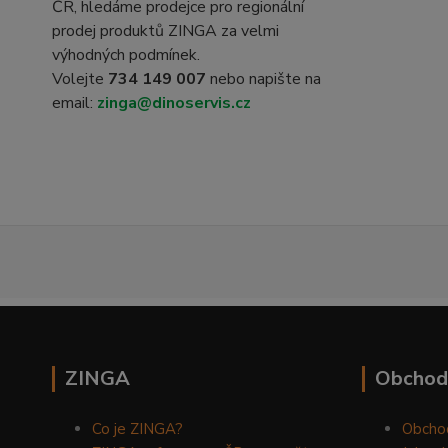
ČR, hledáme prodejce pro regionální
prodej produktů ZINGA za velmi
výhodných podmínek.
Volejte
734 149 007
nebo napište na
email:
zinga@dinoservis.cz
ZINGA
Obchod
Co je ZINGA?
Obcho