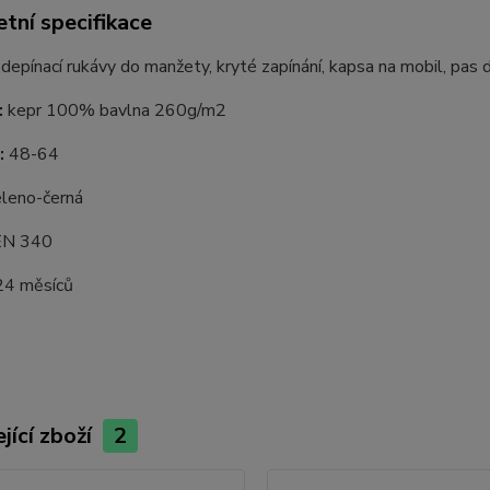
tní specifikace
depínací rukávy do manžety, kryté zapínání, kapsa na mobil, pas
:
kepr 100% bavlna 260g/m2
:
48-64
leno-černá
N 340
4 měsíců
jící zboží
2