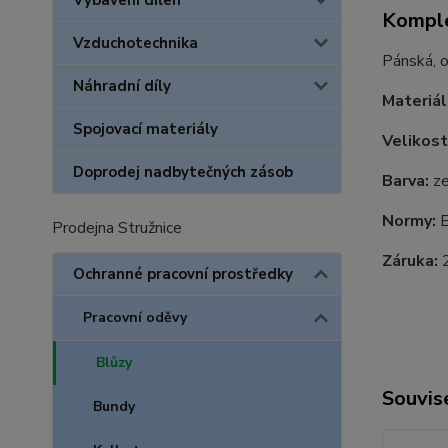
Vybavení dílen
Komple
Vzduchotechnika
Pánská, o
Náhradní díly
Materiál
Spojovací materiály
Velikost
Doprodej nadbytečných zásob
Barva:
ze
Normy:
E
Prodejna Stružnice
Záruka:
2
Ochranné pracovní prostředky
Pracovní oděvy
Blůzy
Souvise
Bundy