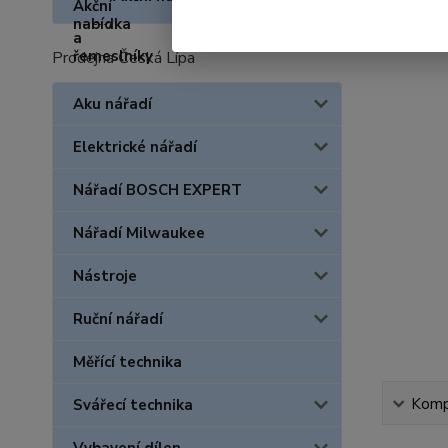
Prodejna Česká Lípa
Aku nářadí
Elektrické nářadí
Nářadí BOSCH EXPERT
Nářadí Milwaukee
Nástroje
Ruční nářadí
Měřící technika
Kompl
Svářecí technika