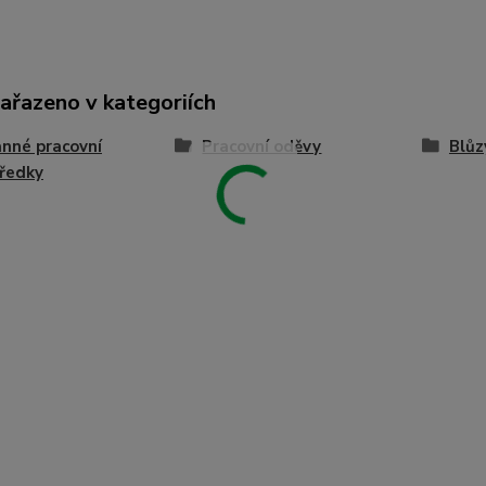
zařazeno v kategoriích
nné pracovní
Pracovní oděvy
Blůz
ředky