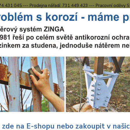
774 431 045 --- Prodejna nářadí: 731 449 423 --- Pracovní oděvy S
Obchodní podmínky
Kontakty Česká Lípa
Nevíte
Hledat
731 
8.00 h
chranné pracovní prostředky
Pracovní oděvy
Blůzy
Montérková
érková blůza zeleno-černá CX
Páns
Pánská
pas do
Barva:
 zde na E-shopu nebo zakoupit v naši