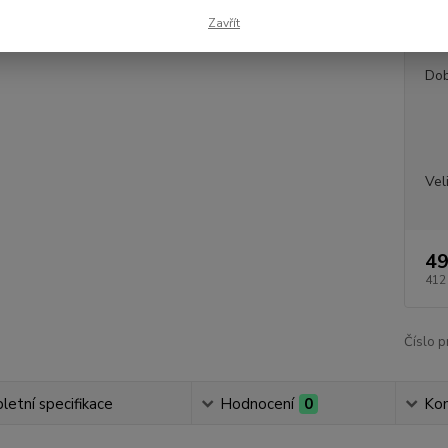
Zavřít
Dos
Dob
Vel
49
412
Číslo p
etní specifikace
Hodnocení
0
Ko