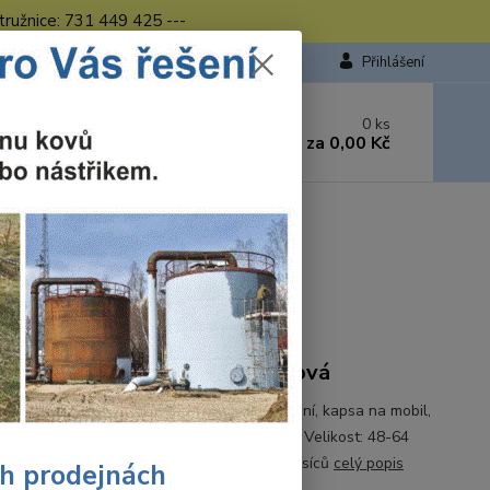
tružnice: 731 449 425 ---
Přihlášení
 si rady? Zavolejte.
0
ks
449 423
za
0,00 Kč
od. - 16.00 hod.
 blůza zeleno-černá CXS LUXY EDA
S LUXY EDA
Ohodnotit produkt
ká blůza LUXY EDA montérková
, odepínací rukávy do manžety, kryté zapínání, kapsa na mobil,
 gumy Materiál: kepr 100% bavlna 260g/m2 Velikost: 48-64
 zeleno-černá Normy: EN 340 Záruka: 24 měsíců
celý popis
ch prodejnách