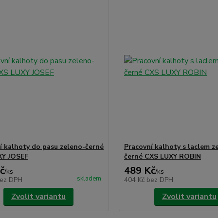
í kalhoty do pasu zeleno-černé
Pracovní kalhoty s laclem z
XY JOSEF
černé CXS LUXY ROBIN
č
489 Kč
/
ks
/
ks
skladem
ez DPH
404 Kč
bez DPH
Zvolit variantu
Zvolit variantu