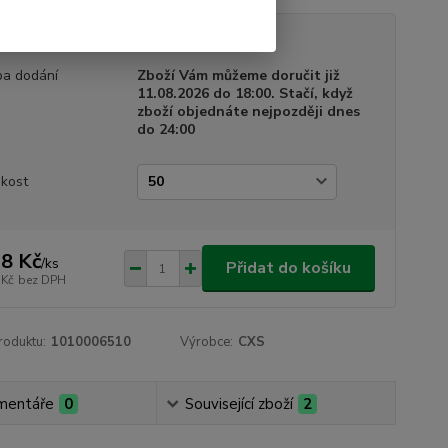
tupnost
Skladem
a dodání
Zboží Vám můžeme doručit již
11.08.2026 do 18:00. Stačí, když
zboží objednáte nejpozději dnes
do 24:00
ikost
8 Kč
/
ks
Přidat do košíku
 Kč
bez DPH
roduktu:
1010006510
Výrobce:
CXS
mentáře
0
Související zboží
2