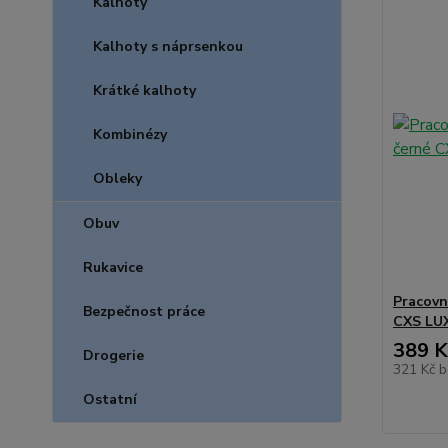
Kalhoty
Kalhoty s náprsenkou
Krátké kalhoty
Kombinézy
Obleky
Obuv
Rukavice
Pracovn
Bezpečnost práce
CXS LU
389 K
Drogerie
321 Kč
b
Ostatní