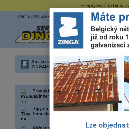
--- Spojovací materiál: 
O firmě DINO SERVIS s.r.o.
ZINGA
Fotogalerie z výstav
Úvod
O
Antikorozní nátěry
ZINGAMETALL
Mont
Produkty za nejnižší cenu
na internetu
Tipy na dárky pro kutily a
řemeslníky
Lze objednat
Akční nabídka