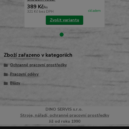
389 Kč
489 Kč
/
ks
/
ks
skladem
321 Kč
bez DPH
404 Kč
bez 
Zvolit variantu
Zboží zařazeno v kategoriích
Ochranné pracovní prostředky
Pracovní oděvy
Blůzy
DINO
SERVI
S
s.r.o.
Stroje, nářadí, ochranné pracovní prostředky
Již od roku 1990