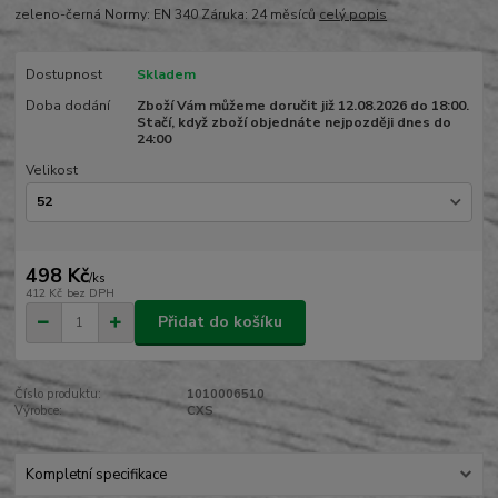
zeleno-černá Normy: EN 340 Záruka: 24 měsíců
celý popis
Dostupnost
Skladem
Doba dodání
Zboží Vám můžeme doručit již 12.08.2026 do 18:00.
Stačí, když zboží objednáte nejpozději dnes do
24:00
Velikost
498 Kč
/
ks
412 Kč
bez DPH
Přidat do košíku
Číslo produktu:
1010006510
Výrobce:
CXS
Kompletní specifikace