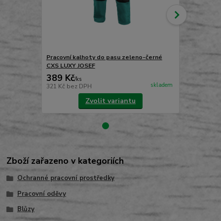
Pracovní kalhoty do pasu zeleno-černé
Pracovní ka
CXS LUXY JOSEF
CXS LUXY R
389 Kč
489 Kč
/
ks
/
ks
skladem
321 Kč
bez DPH
404 Kč
bez 
Zvolit variantu
Zboží zařazeno v kategoriích
Ochranné pracovní prostředky
Pracovní oděvy
Blůzy