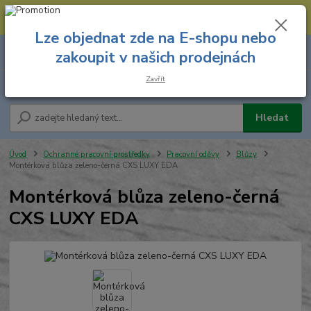
--- Spojovací materiál: 774 431 045 --- Prodejna nářadí: 731 449 423 --
- Pracovní oděvy Stružnice: 731 449 425 ---
Lze objednat zde na E-shopu nebo
0
ks
731 449 423
zakoupit v našich prodejnách
za
0,00 Kč
8.00 hod. - 16.00 hod.
Zavřít
Menu
Hledat
Úvod
Ochranné pracovní prostředky
Pracovní oděvy
Blůzy
Montérková blůza zeleno-černá CXS LUXY EDA
Montérková blůza zeleno-černá
CXS LUXY EDA