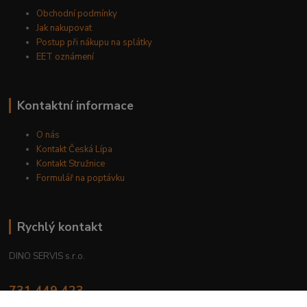
Obchodní podmínky
Jak nakupovat
Postup při nákupu na splátky
EET oznámení
Kontaktní informace
O nás
Kontakt Česká Lípa
Kontakt Stružnice
Formulář na poptávku
Rychlý kontakt
DINO SERVIS s.r.o.
731 449 423
8.00 hod. - 16.00 hod.