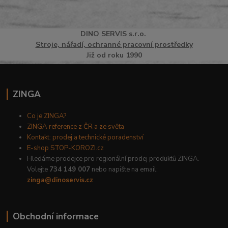
DINO
SERVI
S
s.r.o.
Stroje, nářadí, ochranné pracovní prostředky
Již od roku 1990
ZINGA
Co je ZINGA?
ZINGA reference z ČR a ze světa
Kontakt: prodej a technické poradenství
E-shop STOP-KOROZI.cz
Hledáme prodejce pro regionální prodej produktů ZINGA.
Volejte
734 149 007
nebo napište na email:
zinga@dinoservis.cz
Obchodní informace