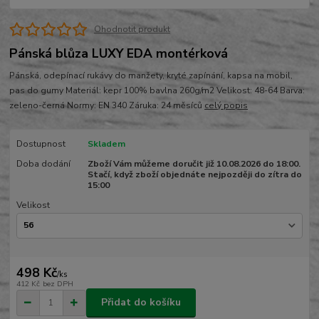
Ohodnotit produkt
Pánská blůza LUXY EDA montérková
Pánská, odepínací rukávy do manžety, kryté zapínání, kapsa na mobil,
pas do gumy Materiál: kepr 100% bavlna 260g/m2 Velikost: 48-64 Barva:
zeleno-černá Normy: EN 340 Záruka: 24 měsíců
celý popis
Dostupnost
Skladem
Doba dodání
Zboží Vám můžeme doručit již 10.08.2026 do 18:00.
Stačí, když zboží objednáte nejpozději do zítra do
15:00
Velikost
498 Kč
/
ks
412 Kč
bez DPH
Přidat do košíku