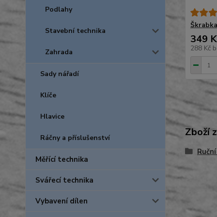
Podlahy
Škrabk
Stavební technika
349 K
288 Kč
b
Zahrada
Sady nářadí
Klíče
Hlavice
Zboží 
Ráčny a příslušenství
Ruční
Měřící technika
Svářecí technika
Vybavení dílen