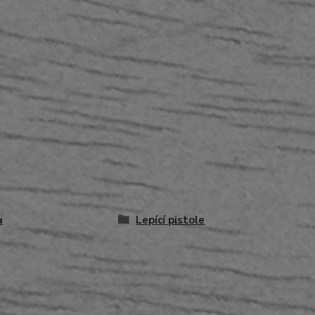
a
Lepící pistole