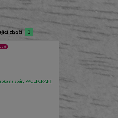
jící zboží
1
dukt