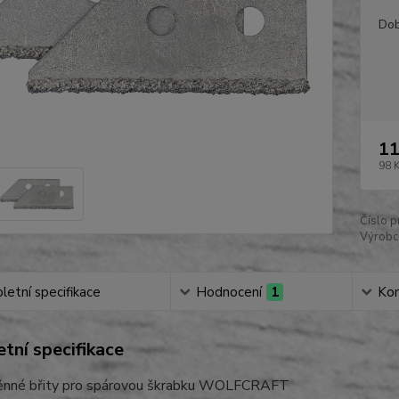
Dob
11
98 
Číslo p
Výrobc
etní specifikace
Hodnocení
1
Ko
tní specifikace
nné břity pro spárovou škrabku WOLFCRAFT