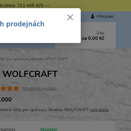
tružnice: 731 449 425 ---
Přihlášení
ch prodejnách
 si rady? Zavolejte.
0
ks
449 423
za
0,00 Kč
od. - 16.00 hod.
řity pro spárovou škrabku WOLFCRAFT
bku WOLFCRAFT
Ohodnotit produkt
1000
měnné břity pro spárovou škrabku WOLFCRAFT
celý popis
tupnost
Skladem