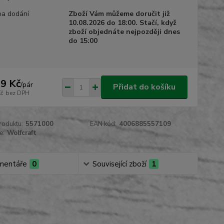
a dodání
Zboží Vám můžeme doručit již
10.08.2026 do 18:00. Stačí, když
zboží objednáte nejpozději dnes
do 15:00
9 Kč
/
pár
Přidat do košíku
Kč
bez DPH
roduktu:
5571000
EAN kód:
4006885557109
e:
Wolfcraft
mentáře
0
Související zboží
1