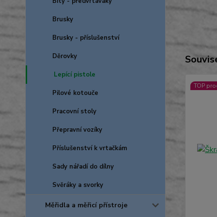
Bity - předvrtáváky
Brusky
Brusky - příslušenství
Děrovky
Souvise
Lepící pistole
TOP pro
Pilové kotouče
Pracovní stoly
Přepravní vozíky
Příslušenství k vrtačkám
Sady nářadí do dílny
Svěráky a svorky
Měřidla a měřicí přístroje