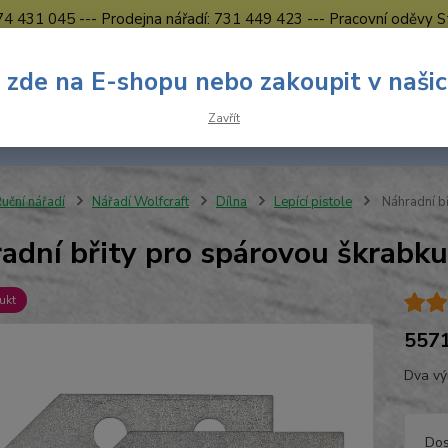
774 431 045 --- Prodejna nářadí: 731 449 423 --- Pracovní oděvy S
Obchodní podmínky
Kontakty Česká Lípa
 zde na E-shopu nebo zakoupit v naši
Nevíte
Hledat
Zavřít
731 
8.00 h
uční nářadí
Nářadí Wolfcraft
Dílna
Lepící pistole
Náhradní b
adní břity pro spárovou škra
ukt
557
Dva vý
Dos