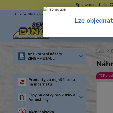
--- Spojovací materiál: 
O firmě DINO SERVIS s.r.o.
ZINGA
Fotogalerie z výstav
Lze objednat
Úvod
R
Antikorozní nátěry
ZINGAMETALL
Náhr
TOP prod
Produkty za nejnižší cenu
na internetu
Tipy na dárky pro kutily a
řemeslníky
Akční nabídka