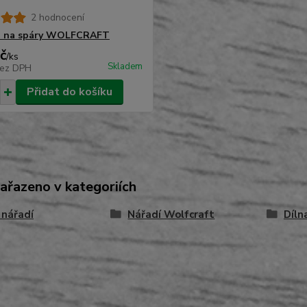
2 hodnocení
a na spáry WOLFCRAFT
č
/
ks
Skladem
ez DPH
Přidat do košíku
zařazeno v kategoriích
 nářadí
Nářadí Wolfcraft
Díln