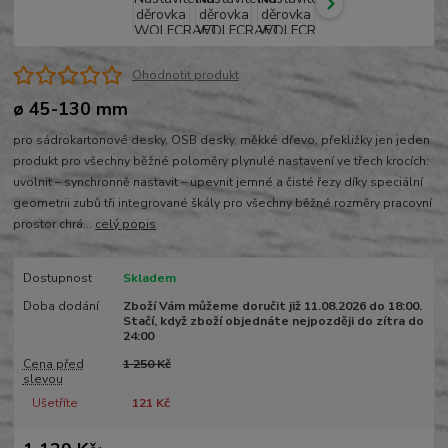
Ohodnotit produkt
ø 45-130 mm
pro sádrokartonové desky, OSB desky, měkké dřevo, překližky jen jeden
produkt pro všechny běžné poloměry plynulé nastavení ve třech krocích:
uvolnit – synchronně nastavit – upevnit jemné a čisté řezy díky speciální
geometrii zubů tři integrované škály pro všechny běžné rozměry pracovní
prostor chrá...
celý popis
Dostupnost
Skladem
Doba dodání
Zboží Vám můžeme doručit již 11.08.2026 do 18:00.
Stačí, když zboží objednáte nejpozději do zítra do
24:00
Cena před
1 250 Kč
slevou
Ušetříte
121 Kč