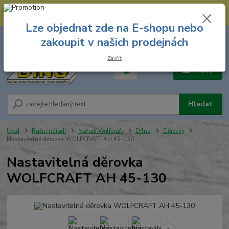
--- Spojovací materiál: 774 431 045 --- Prodejna nářadí: 731 449 423 --
- Pracovní oděvy Stružnice: 731 449 425 ---
Lze objednat zde na E-shopu nebo
0
ks
731 449 423
zakoupit v našich prodejnách
za
0,00 Kč
8.00 hod. - 16.00 hod.
Zavřít
Menu
Hledat
Úvod
Ruční nářadí
Nářadí Wolfcraft
Dílna
Děrovky
Nastavitelná děrovka WOLFCRAFT AH 45-130
Nastavitelná děrovka
WOLFCRAFT AH 45-130