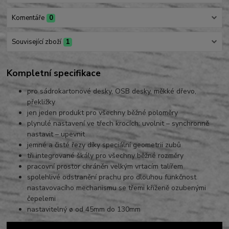
Komentáře
0
Související zboží
1
Kompletní specifikace
pro sádrokartonové desky, OSB desky, měkké dřevo,
překližky
jen jeden produkt pro všechny běžné poloměry
plynulé nastavení ve třech krocích: uvolnit – synchronně
nastavit – upevnit
jemné a čisté řezy díky speciální geometrii zubů
tři integrované škály pro všechny běžné rozměry
pracovní prostor chráněn velkým vrtacím talířem
spolehlivé odstranění prachu pro dlouhou funkčnost
nastavovacího mechanismu se třemi kříženě ozubenými
čepelemi
nastavitelný ø od 45mm do 130mm