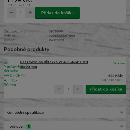
1 129 Kč
/
ks
933 Kč
bez DPH
Přidat do košíku
Číslo produktu:
5978000
EAN kód:
4006885597808
Výrobce:
Wolfcraft
Podobné produkty
Nastavitelná děrovka WOLFCRAFT AH
Skladem
45-90 mm
699 Kč
/
ks
578 Kč
bez DPH
Přidat do košíku
Kompletní specifikace
Hodnocení
0