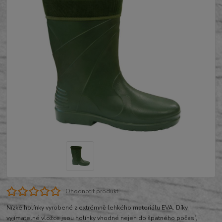
Ohodnotit produkt
Nízké holínky vyrobené z extrémně lehkého materiálu EVA. Díky
vyjímatelné vložce jsou holínky vhodné nejen do špatného počasí,