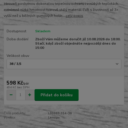
zároveň poskytnou dokonalou tepelnou ochranu i v nízkých teplotách.
extrémně nízká hmotnost tvarově stálý materiál EVA s životností až 3×
vyšší než u běžných gumových holín...
celý popis
Dostupnost
Skladem
Doba dodání
Zboží Vám můžeme doručit již 10.08.2026 do 18:00.
Stačí, když zboží objednáte nejpozději dnes do
15:00
Velikost obuv
598 Kč
/
pár
494 Kč
bez DPH
Přidat do košíku
Číslo produktu:
L00869.014-36
Výrobce:
Lemigo