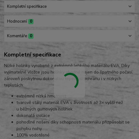
Kompletní specifikace
Hodnocení
0
Komentáře
0
Kompletní specifikace
Nízké holínky vyrobené z extrémně lehkého materiálu EVA. Díky
vyjímatelné vložce jsou holínky vhodné nejen do špatného počasí,
zároveň poskytnou dokonalou tepelnou ochranu i v nízkých
teplotách.
extrémně nízká hmotnost
tvarově stálý materiál EVA s životností až 3× vyšší než
u běžných gumových holínek
dokonalá izolace
pohodlné nošení díky schopnosti materiálu přizpůsobit se
pohybu nohy
100% vodotěsné