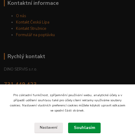
Kontaktní informace
O nás
Kontakt Česká Lípa
Kontakt Stružnice
Formulář na poptávku
Rychlý kontakt
DINO SERVIS s.r.o.
731 449 423
8.00 hod. - 16.00 hod.
Pro základní funkčnost, zpříjemnění používání webu, analytické účely a v
případě udělení souhlasu také pro účely cílení reklamy využíváme soubory
prodejna@dinoservis.cz
cookies. Nastavení vlastních preferencí cookies můžete kdykoli upravit odkazem
ve spodní části stránek.
Souhlasím
Nastavení