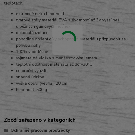
teplotách.
extrémně nízká hmotnost
tvarově stálý materiál EVA s životností až 3× vyšší než
u běžných gumových holínek
dokonalá izolace
pohodlné nošení díky schopnosti materiálu přizpůsobit se
pohybu nohy
100% vodotěsné
vyjímatelná vložka s manšestrovým lemem
teplotní odolnost materiálu až do –30°C
celoroční využití
snadná údržba
výška obuvi (vel.42): 28 cm
hmotnost: 500 g
Zboží zařazeno v kategoriích
Ochranné pracovní prostředky