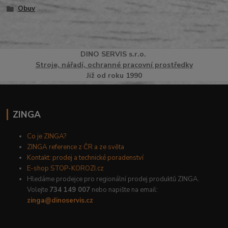
Obuv
DINO
SERVI
S
s.r.o.
Stroje, nářadí, ochranné pracovní prostředky
Již od roku 1990
ZINGA
Co je ZINGA?
ZINGA reference z ČR a ze světa
Kontakt: prodej a technické poradenství
E-shop STOP-KOROZI.cz
Hledáme prodejce pro regionální prodej produktů ZINGA.
Volejte
734 149 007
nebo napište na email:
zinga@dinoservis.cz