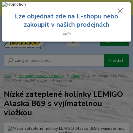
--- Spojovací materiál: 774 431 045 --- Prodejna nářadí: 731 449 423 --
- Pracovní oděvy Stružnice: 731 449 425 ---
Lze objednat zde na E-shopu nebo
0
ks
731 449 423
zakoupit v našich prodejnách
za
0,00 Kč
8.00 hod. - 16.00 hod.
Zavřít
Menu
Hledat
Úvod
Ochranné pracovní prostředky
Obuv
Nízké zateplené holínky
LEMIGO Alaska 869 s vyjímatelnou vložkou
Nízké zateplené holínky LEMIGO
Alaska 869 s vyjímatelnou
vložkou