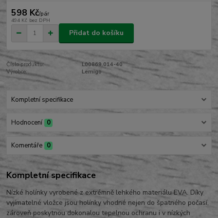
598 Kč
/
pár
494 Kč
bez DPH
Přidat do košíku
Číslo produktu:
L00869.014-40
Výrobce:
Lemigo
Kompletní specifikace
Hodnocení
0
Komentáře
0
Kompletní specifikace
Nízké holínky vyrobené z extrémně lehkého materiálu EVA. Díky
vyjímatelné vložce jsou holínky vhodné nejen do špatného počasí,
zároveň poskytnou dokonalou tepelnou ochranu i v nízkých