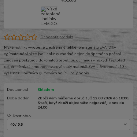
Ohodnotit produkt
Nízké holínky vyrobené z extrémně lehkého materiálu EVA. Díky
vyjímatelné vložce jsou holínky vhodné nejen do špatného počasí,
zároveň poskytnou dokonalou tepelnou ochranu i v nízkých teplotách.
extrémně nízká hmotnost tvarově stálý materiál EVA s životností až 3×
vyšší než u běžných gumových holín...
celý popis
Dostupnost
Skladem
Doba dodání
Zboží Vám můžeme doručit již 12.08.2026 do 18:00.
Stačí, když zboží objednáte nejpozději dnes do
24:00
Velikost obuv