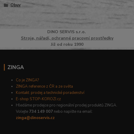
Obuv
DINO
SERVI
S
s.r.o.
Stroje, nářadí, ochranné pracovní prostředky
Již od roku 1990
ZINGA
Co je ZINGA?
ZINGA reference z ČR a ze světa
Kontakt: prodej a technické poradenství
E-shop STOP-KOROZI.cz
Hledáme prodejce pro regionální prodej produktů ZINGA.
Volejte
734 149 007
nebo napište na email:
zinga@dinoservis.cz