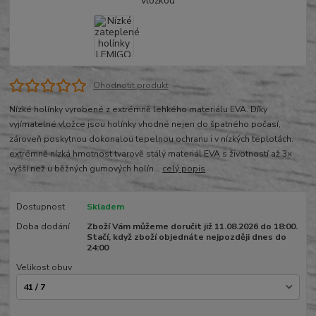
Ohodnotit produkt
Nízké holínky vyrobené z extrémně lehkého materiálu EVA. Díky
vyjímatelné vložce jsou holínky vhodné nejen do špatného počasí,
zároveň poskytnou dokonalou tepelnou ochranu i v nízkých teplotách.
extrémně nízká hmotnost tvarově stálý materiál EVA s životností až 3×
vyšší než u běžných gumových holín...
celý popis
Dostupnost
Skladem
Doba dodání
Zboží Vám můžeme doručit již 11.08.2026 do 18:00.
Stačí, když zboží objednáte nejpozději dnes do
24:00
Velikost obuv