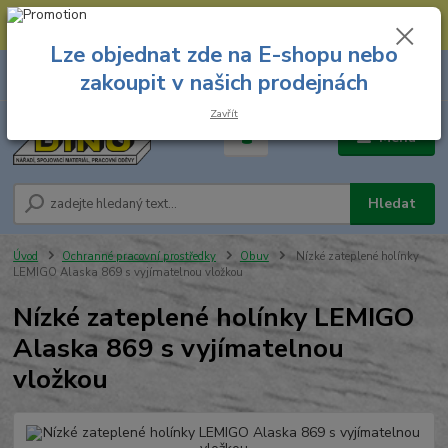
--- Spojovací materiál: 774 431 045 --- Prodejna nářadí: 731 449 423 --
- Pracovní oděvy Stružnice: 731 449 425 ---
Lze objednat zde na E-shopu nebo
0
ks
731 449 423
zakoupit v našich prodejnách
za
0,00 Kč
8.00 hod. - 16.00 hod.
Zavřít
Menu
Hledat
Úvod
Ochranné pracovní prostředky
Obuv
Nízké zateplené holínky
LEMIGO Alaska 869 s vyjímatelnou vložkou
Nízké zateplené holínky LEMIGO
Alaska 869 s vyjímatelnou
vložkou