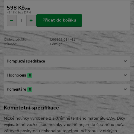
598 Kč
/
pár
494 Kč
bez DPH
Přidat do košíku
Číslo produktu:
L00869.014-41
Výrobce:
Lemigo
Kompletní specifikace
Hodnocení
0
Komentáře
0
Kompletní specifikace
Nízké holínky vyrobené z extrémně lehkého materiálu EVA. Díky
vyjímatelné vložce jsou holínky vhodné nejen do špatného počasí,
zároveň poskytnou dokonalou tepelnou ochranu i v nízkých