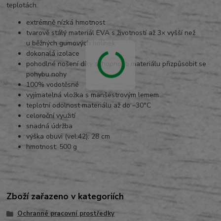
teplotách.
extrémně nízká hmotnost
tvarově stálý materiál EVA s životností až 3× vyšší než
u běžných gumových holínek
dokonalá izolace
pohodlné nošení díky schopnosti materiálu přizpůsobit se
pohybu nohy
100% vodotěsné
vyjímatelná vložka s manšestrovým lemem
teplotní odolnost materiálu až do –30°C
celoroční využití
snadná údržba
výška obuvi (vel.42): 28 cm
hmotnost: 500 g
Zboží zařazeno v kategoriích
Ochranné pracovní prostředky