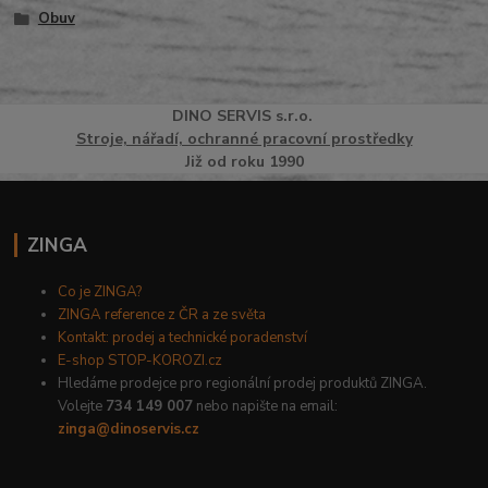
Obuv
DINO
SERVI
S
s.r.o.
Stroje, nářadí, ochranné pracovní prostředky
Již od roku 1990
ZINGA
Co je ZINGA?
ZINGA reference z ČR a ze světa
Kontakt: prodej a technické poradenství
E-shop STOP-KOROZI.cz
Hledáme prodejce pro regionální prodej produktů ZINGA.
Volejte
734 149 007
nebo napište na email:
zinga@dinoservis.cz