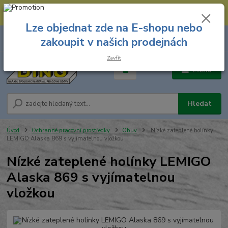
--- Spojovací materiál: 774 431 045 --- Prodejna nářadí: 731 449 423 --
- Pracovní oděvy Stružnice: 731 449 425 ---
Lze objednat zde na E-shopu nebo
0
ks
731 449 423
zakoupit v našich prodejnách
za
0,00 Kč
8.00 hod. - 16.00 hod.
Zavřít
Menu
Hledat
Úvod
Ochranné pracovní prostředky
Obuv
Nízké zateplené holínky
LEMIGO Alaska 869 s vyjímatelnou vložkou
Nízké zateplené holínky LEMIGO
Alaska 869 s vyjímatelnou
vložkou