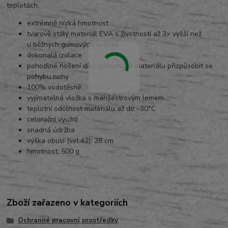
teplotách.
extrémně nízká hmotnost
tvarově stálý materiál EVA s životností až 3× vyšší než
u běžných gumových holínek
dokonalá izolace
pohodlné nošení díky schopnosti materiálu přizpůsobit se
pohybu nohy
100% vodotěsné
vyjímatelná vložka s manšestrovým lemem
teplotní odolnost materiálu až do –30°C
celoroční využití
snadná údržba
výška obuvi (vel.42): 28 cm
hmotnost: 500 g
Zboží zařazeno v kategoriích
Ochranné pracovní prostředky