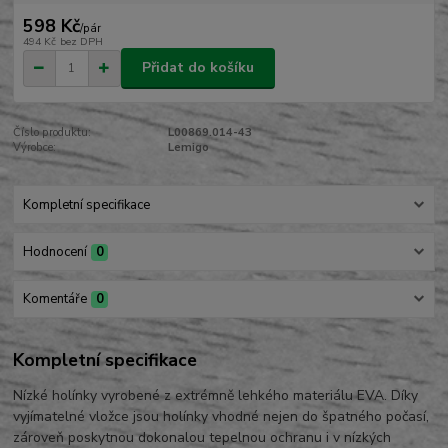
598 Kč
/
pár
494 Kč
bez DPH
Přidat do košíku
Číslo produktu:
L00869.014-43
Výrobce:
Lemigo
Kompletní specifikace
Hodnocení
0
Komentáře
0
Kompletní specifikace
Nízké holínky vyrobené z extrémně lehkého materiálu EVA. Díky
vyjímatelné vložce jsou holínky vhodné nejen do špatného počasí,
zároveň poskytnou dokonalou tepelnou ochranu i v nízkých