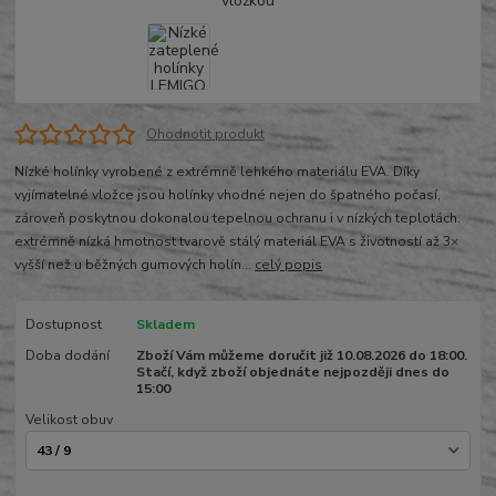
Ohodnotit produkt
Nízké holínky vyrobené z extrémně lehkého materiálu EVA. Díky
vyjímatelné vložce jsou holínky vhodné nejen do špatného počasí,
zároveň poskytnou dokonalou tepelnou ochranu i v nízkých teplotách.
extrémně nízká hmotnost tvarově stálý materiál EVA s životností až 3×
vyšší než u běžných gumových holín...
celý popis
Dostupnost
Skladem
Doba dodání
Zboží Vám můžeme doručit již 10.08.2026 do 18:00.
Stačí, když zboží objednáte nejpozději dnes do
15:00
Velikost obuv