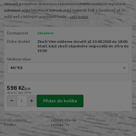
zároveň poskytnou dokonalou tepelnou ochranu i v nízkých teplotách.
extrémně nízká hmotnost tvarově stálý materiál EVA s životností až 3×
vyšší než u běžných gumových holín...
celý popis
Dostupnost
Skladem
Doba dodání
Zboží Vám můžeme doručit již 10.08.2026 do 18:00.
Stačí, když zboží objednáte nejpozději do zítra do
15:00
Velikost obuv
598 Kč
/
pár
494 Kč
bez DPH
Přidat do košíku
Číslo produktu:
L00869.014-44
Výrobce:
Lemigo