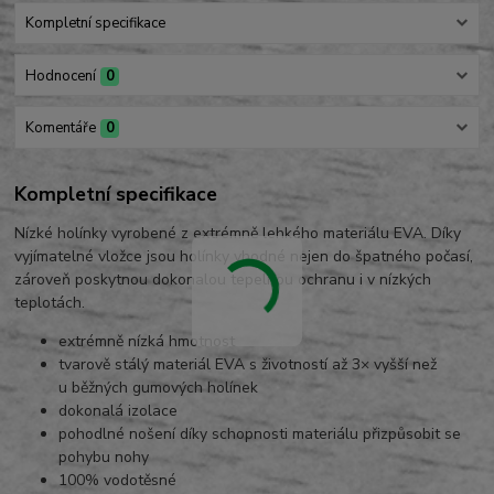
Kompletní specifikace
Hodnocení
0
Komentáře
0
Kompletní specifikace
Nízké holínky vyrobené z extrémně lehkého materiálu EVA. Díky
vyjímatelné vložce jsou holínky vhodné nejen do špatného počasí,
zároveň poskytnou dokonalou tepelnou ochranu i v nízkých
teplotách.
extrémně nízká hmotnost
tvarově stálý materiál EVA s životností až 3× vyšší než
u běžných gumových holínek
dokonalá izolace
pohodlné nošení díky schopnosti materiálu přizpůsobit se
pohybu nohy
100% vodotěsné