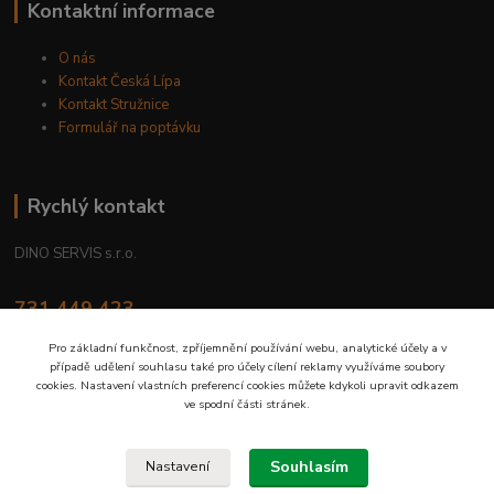
Kontaktní informace
O nás
Kontakt Česká Lípa
Kontakt Stružnice
Formulář na poptávku
Rychlý kontakt
DINO SERVIS s.r.o.
731 449 423
8.00 hod. - 16.00 hod.
Pro základní funkčnost, zpříjemnění používání webu, analytické účely a v
případě udělení souhlasu také pro účely cílení reklamy využíváme soubory
prodejna@dinoservis.cz
cookies. Nastavení vlastních preferencí cookies můžete kdykoli upravit odkazem
ve spodní části stránek.
Souhlasím
Nastavení