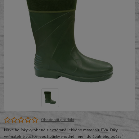
Ohodnotit produkt
Nízké holínky vyrobené z extrémně lehkého materiálu EVA. Díky
vyjímatelné vložce jsou holínky vhodné nejen do špatného počasí,