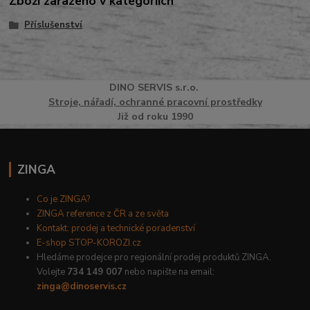
Zboží zařazeno v kategoriích
Příslušenství
DINO
SERVI
S
s.r.o.
Stroje, nářadí, ochranné pracovní prostředky
Již od roku 1990
ZINGA
Co je ZINGA?
ZINGA reference z ČR a ze světa
Kontakt: prodej a technické poradenství
E-shop STOP-KOROZI.cz
Hledáme prodejce pro regionální prodej produktů ZINGA.
Volejte
734 149 007
nebo napište na email:
zinga@dinoservis.cz