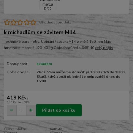
Ohodnotit produkt
k míchadlům se závitem M14
Technické parametry: Upínání / stopkaM14 ø vnější120 mm Max.
hmotnost materiálu20–40 kg Objednací číslo 648140
celý popis
Dostupnost
skladem
Doba dodání
Zboží Vám můžeme doručit již 10.08.2026 do 18:00.
Stačí, když zboží objednáte nejpozději dnes do
15:00
419 Kč
/
ks
346 Kč
bez DPH
Přidat do košíku
Číslo produktu:
648140