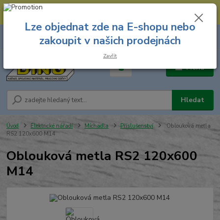
--- Spojovací materiál: 774 431 045 --- Prodejna nářadí: 731 449 423 --
- Pracovní oděvy Stružnice: 731 449 425 ---
Lze objednat zde na E-shopu nebo
0
ks
731 449 423
zakoupit v našich prodejnách
za
0,00 Kč
8.00 hod. - 16.00 hod.
Zavřít
Menu
Hledat
Úvod
Elektrické nářadí
Míchadla
Příslušenství
Oblouková metla
RS2 120x600 M14
Oblouková metla RS2 120x600
M14