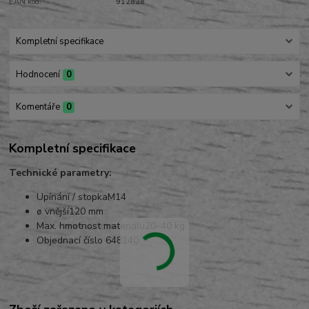
EAN kód:
912828
Kompletní specifikace
Hodnocení
0
Komentáře
0
Kompletní specifikace
Technické parametry:
Upínání / stopkaM14
ø vnější120 mm
Max. hmotnost materiálu20–40 kg
Objednací číslo 648140